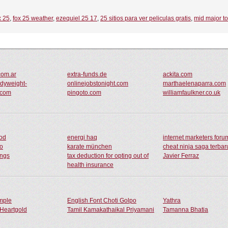
x 25
,
fox 25 weather
,
ezequiel 25 17
,
25 sitios para ver peliculas gratis
,
mid major t
com.ar
extra-funds.de
ackita.com
dyweight-
onlinejobstonight.com
marthaelenaparra.com
.com
pingoto.com
williamfaulkner.co.uk
ood
energi haq
internet marketers foru
io
karate münchen
cheat ninja saga terba
ings
tax deduction for opting out of
Javier Ferraz
health insurance
ample
English Font Choti Golpo
Yathra
Heartgold
Tamil Kamakathaikal Priyamani
Tamanna Bhatia