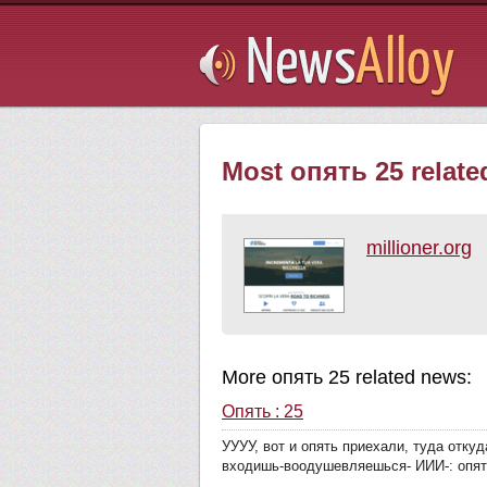
Subsribe
Most опять 25 relate
millioner.org
More опять 25 related news:
Опять : 25
УУУУ, вот и опять приехали, туда отку
входишь-воодушевляешься- ИИИ-: опять 