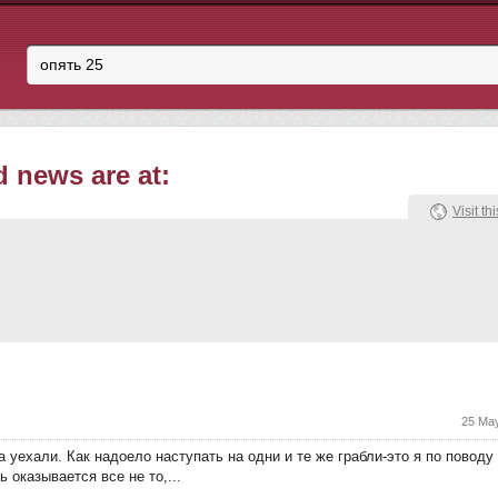
d news are at:
Visit thi
25 May
да уехали. Как надоело наступать на одни и те же грабли-это я по пово
оказывается все не то,...