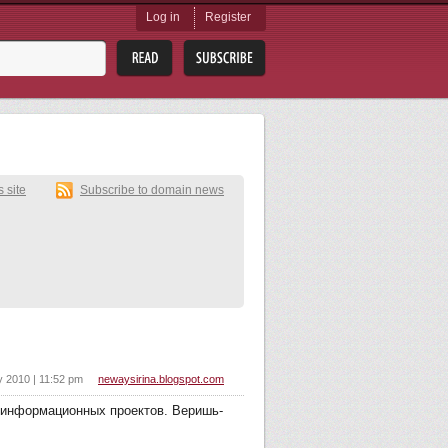
Log in
Register
s site
Subscribe to domain news
 2010 | 11:52 pm
newaysirina.blogspot.com
ду информационных проектов. Веришь-