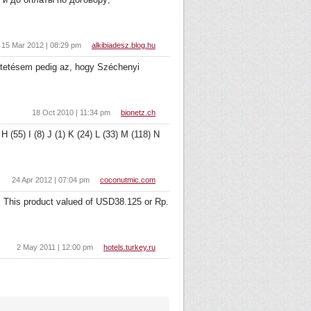
15 Mar 2012 | 08:29 pm
alkibiadesz.blog.hu
ztetésem pedig az, hogy Széchenyi
18 Oct 2010 | 11:34 pm
bionetz.ch
 (55) I (8) J (1) K (24) L (33) M (118) N
24 Apr 2012 | 07:04 pm
coconutmic.com
 This product valued of USD38.125 or Rp.
2 May 2011 | 12:00 pm
hotels.turkey.ru