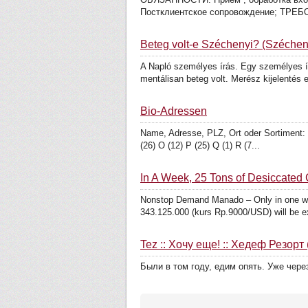
Постклиентское сопровождение; ТРЕБО
Beteg volt-e Széchenyi? (Szécheny
A Napló személyes írás. Egy személyes í
mentálisan beteg volt. Merész kijelentés 
Bio-Adressen
Name, Adresse, PLZ, Ort oder Sortiment: Er
(26) O (12) P (25) Q (1) R (7...
In A Week, 25 Tons of Desiccated
Nonstop Demand Manado – Only in one wee
343.125.000 (kurs Rp.9000/USD) will be ex
Tez :: Хочу еще! :: Хедеф Резорт
Были в том году, едим опять. Уже чер