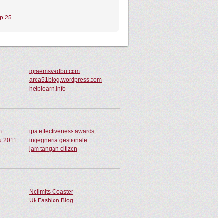
op 25
igraemsvadbu.com
area51blog.wordpress.com
helplearn.info
m
ipa effectiveness awards
ru 2011
ingegneria gestionale
jam tangan citizen
Nolimits Coaster
Uk Fashion Blog