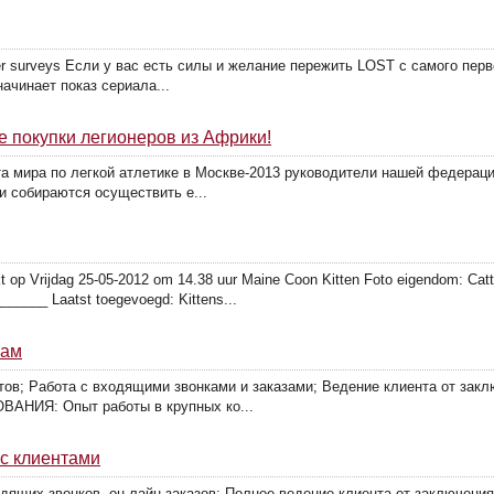
 surveys Если у вас есть силы и желание пережить LOST с самого перво
ачинает показ сериала...
е покупки легионеров из Африки!
 мира по легкой атлетике в Москве-2013 руководители нашей федерации
и собираются осуществить е...
erkt op Vrijdag 25-05-2012 om 14.38 uur Maine Coon Kitten Foto eigendom: Ca
____ Laatst toegevoegd: Kittens...
жам
; Работа с входящими звонками и заказами; Ведение клиента от заклю
ВАНИЯ: Опыт работы в крупных ко...
с клиентами
щих звонков, он-лайн заказов; Полное ведение клиента от заключения 