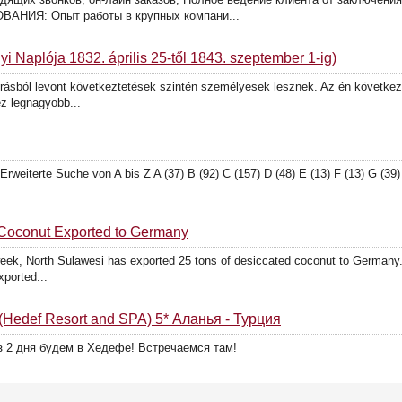
ВАНИЯ: Опыт работы в крупных компани...
i Naplója 1832. április 25-től 1843. szeptember 1-ig)
rásból levont következtetések szintén személyesek lesznek. Az én követke
ez legnagyobb...
weiterte Suche von A bis Z A (37) B (92) C (157) D (48) E (13) F (13) G (39) H
 Coconut Exported to Germany
k, North Sulawesi has exported 25 tons of desiccated coconut to Germany.
ported...
 (Hedef Resort and SPA) 5* Аланья - Турция
ез 2 дня будем в Хедефе! Встречаемся там!