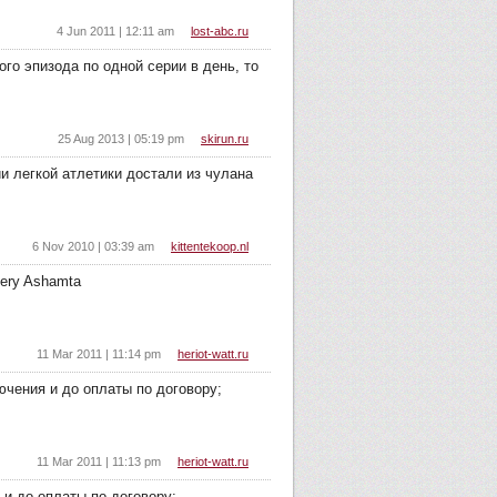
4 Jun 2011 | 12:11 am
lost-abc.ru
го эпизода по одной серии в день, то
25 Aug 2013 | 05:19 pm
skirun.ru
 легкой атлетики достали из чулана
6 Nov 2010 | 03:39 am
kittentekoop.nl
ttery Ashamta
11 Mar 2011 | 11:14 pm
heriot-watt.ru
чения и до оплаты по договору;
11 Mar 2011 | 11:13 pm
heriot-watt.ru
и до оплаты по договору;