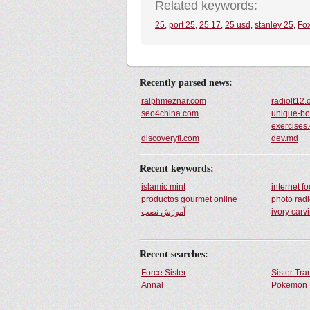
Related keywords:
25
,
port 25
,
25 17
,
25 usd
,
stanley 25
,
Fo
Recently parsed news:
ralphmeznar.com
radiolt12.
seo4china.com
unique-bo
exercises
discoveryfl.com
dev.md
Recent keywords:
islamic mint
internet f
productos gourmet online
photo rad
آموزش نصب
ivory carv
Recent searches:
Force Sister
Sister Tr
Annal
Pokemon 