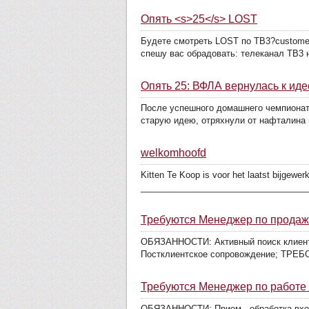
Опять <s>25</s> LOST
Будете смотреть LOST по ТВ3?customer
спешу вас обрадовать: телеканал ТВ3 н
Опять 25: ВФЛА вернулась к иде
После успешного домашнего чемпионата
старую идею, отряхнули от нафталина 
welkomhoofd
Kitten Te Koop is voor het laatst bijgew
_____________________________________
Требуются Менеджер по прода
ОБЯЗАННОСТИ: Активный поиск клиентов
Постклиентское сопровождение; ТРЕБО
Требуются Менеджер по работе 
ОБЯЗАННОСТИ: Прием , обработка входя