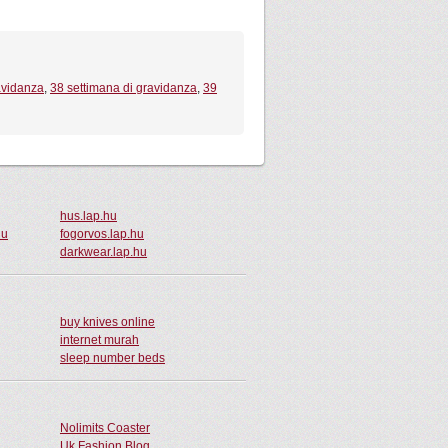
avidanza
,
38 settimana di gravidanza
,
39
hus.lap.hu
hu
fogorvos.lap.hu
darkwear.lap.hu
buy knives online
internet murah
sleep number beds
Nolimits Coaster
Uk Fashion Blog