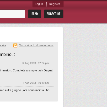
Log in
Register
s site
Subscribe to domain news
mbino.it
14 Aug 2013 | 12:24 pm
c intrusion. Complete a simple task Daguai
8 Aug 2013 | 10:40 am
imo e il 2 giugno , ora sono incinta , ho