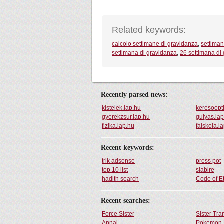
Related keywords:
calcolo settimane di gravidanza
,
settiman
settimana di gravidanza
,
26 settimana di
Recently parsed news:
kistelek.lap.hu
keresoopt
gyerekzsur.lap.hu
gulyas.la
fizika.lap.hu
faiskola.l
Recent keywords:
trik adsense
press pot
top 10 list
slabire
hadith search
Code of E
Recent searches:
Force Sister
Sister Tr
Annal
Pokemon 