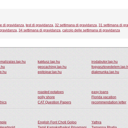
e di gravidanza
,
test di gravidanza
,
32 settimana di gravidanza
,
31 settimana di gr
 gravidanza
,
34 settimana di gravidanza
,
calcolo delle settimana di gravidanza
imalizalas.lap.hu
kaktusz.lap.hu
irodabutor.lap.hu
p.hu
geocaching.lap.hu
fogyasztovedelem.lap.
ap.hu
epitoipar.lap.hu
diakmunka.lap.hu
roasted potatoes
easy loans
polly shore
Florida vacation
thics
CAT Question Papers
recommendation letter
ample
English Font Choti Golpo
Yathra
Heartgold
Tamil Kamakathaikal Priyamani
Tamanna Bhatia