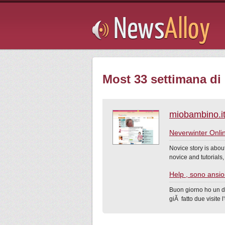
Subsribe
Most 33 settimana di 
miobambino.i
Neverwinter Onli
Novice story is abou
novice and tutorials, 
Help , sono ansi
Buon giorno ho un dub
giĂ fatto due visite l