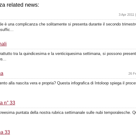
za related news:
3 Apr 2011 
ale è una complicanza che solitamente si presenta durante il secondo trimest
uffic...
nali
prattutto tra la quindicesima e la venticiquesima settimana, si possono prese
s...
na
26 F
 alla nascita vera e propria? Questa infografica di Intoloop spiega il proce
a n° 33
entatreesima puntata della nostra rubrica settimanale sulle nubi temporalesche. Q
na 33