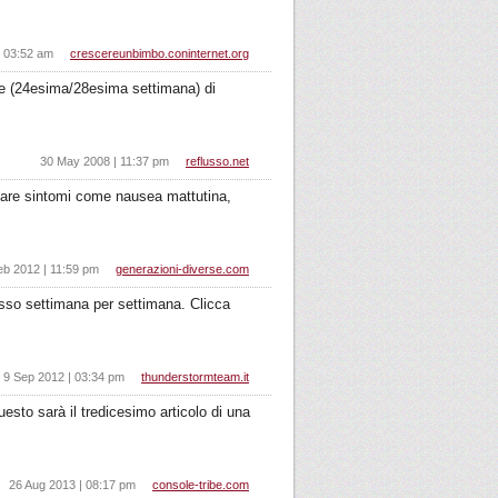
| 03:52 am
crescereunbimbo.coninternet.org
re (24esima/28esima settimana) di
30 May 2008 | 11:37 pm
reflusso.net
ntare sintomi come nausea mattutina,
eb 2012 | 11:59 pm
generazioni-diverse.com
sso settimana per settimana. Clicca
9 Sep 2012 | 03:34 pm
thunderstormteam.it
uesto sarà il tredicesimo articolo di una
26 Aug 2013 | 08:17 pm
console-tribe.com