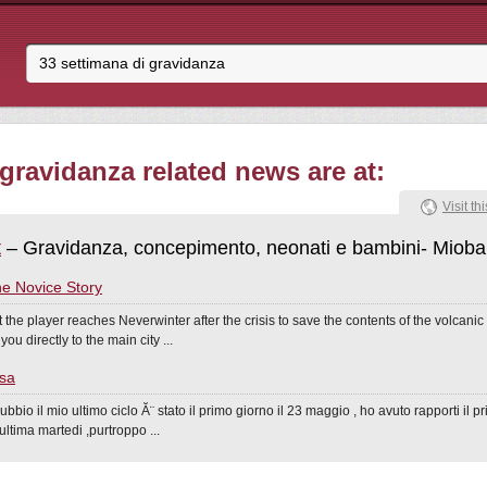
gravidanza related news are at:
Visit thi
t
– Gravidanza, concepimento, neonati e bambini- Mioba
ne Novice Story
t the player reaches Neverwinter after the crisis to save the contents of the volcani
you directly to the main city ...
osa
bio il mio ultimo ciclo Ă¨ stato il primo giorno il 23 maggio , ho avuto rapporti il pr
'ultima martedi ,purtroppo ...