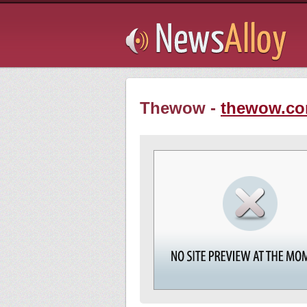
Subsribe
Thewow -
thewow.c