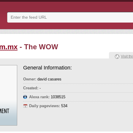
om.mx
- The WOW
Visit thi
General Information:
Owner:
david casares
Created:
-
Alexa rank:
1038515
Daily pageviews:
534