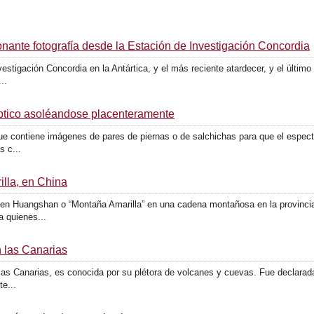
onante fotografía desde la Estación de Investigación Concordia
stigación Concordia en la Antártica, y el más reciente atardecer, y el últim
..
ptico asoléandose placenteramente
ue contiene imágenes de pares de piernas o de salchichas para que el espect
s c...
lla, en China
 en Huangshan o “Montaña Amarilla” en una cadena montañosa en la provincia
a quienes...
n las Canarias
 las Canarias, es conocida por su plétora de volcanes y cuevas. Fue declara
te...