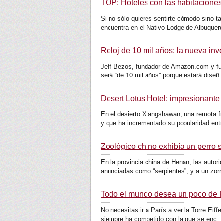
TOP: Hoteles con las habitaciones
Si no sólo quieres sentirte cómodo sino t
encuentra en el Nativo Lodge de Albuquerq
Reloj de 10 mil años: la nueva inv
Jeff Bezos, fundador de Amazon.com y futu
será “de 10 mil años” porque estará diseñ.
Desert Lotus Hotel: impresionante 
En el desierto Xiangshawan, una remota f
y que ha incrementado su popularidad entr
Zoológico chino exhibía un perro 
En la provincia china de Henan, las autori
anunciadas como “serpientes”, y a un zorr
Todo el mundo desea un poco de Par
No necesitas ir a París a ver la Torre Eiff
siempre ha competido con la que se enc..