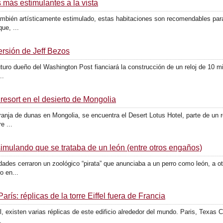
 más estimulantes a la vista
ambién artísticamente estimulado, estas habitaciones son recomendables para
ue, ...
ersión de Jeff Bezos
ro dueño del Washington Post fianciará la construcción de un reloj de 10 mi
..
resort en el desierto de Mongolia
ranja de dunas en Mongolia, se encuentra el Desert Lotus Hotel, parte de un 
e ...
simulando que se trataba de un león (entre otros engaños)
dades cerraron un zoológico “pirata” que anunciaba a un perro como león, a ot
o en...
ís: réplicas de la torre Eiffel fuera de Francia
el, existen varias réplicas de este edificio alrededor del mundo. Paris, Texas 
.