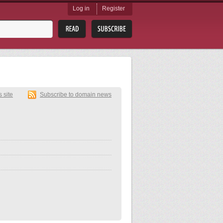
Log in
Register
s site
Subscribe to domain news