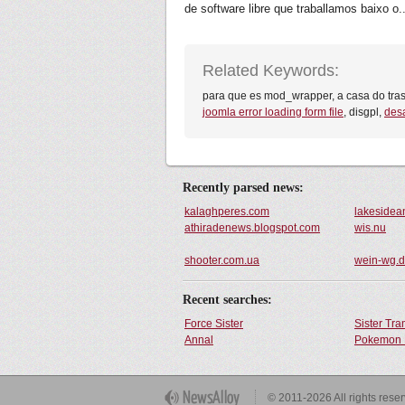
de software libre que traballamos baixo o..
Related Keywords:
para que es mod_wrapper, a casa do tra
joomla error loading form file
, disgpl,
desa
Recently parsed news:
kalaghperes.com
lakesidea
athiradenews.blogspot.com
wis.nu
shooter.com.ua
wein-wg.
Recent searches:
Force Sister
Sister Tr
Annal
Pokemon 
Get Button
© 2011-2026 All rights rese