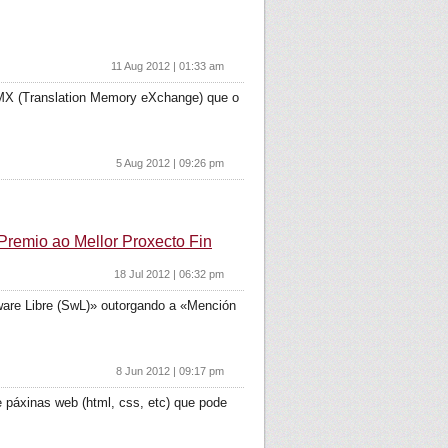
11 Aug 2012 | 01:33 am
 TMX (Translation Memory eXchange) que o
5 Aug 2012 | 09:26 pm
Premio ao Mellor Proxecto Fin
18 Jul 2012 | 06:32 pm
tware Libre (SwL)» outorgando a «Mención
8 Jun 2012 | 09:17 pm
de páxinas web (html, css, etc) que pode