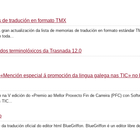
s de tradución en formato TMX
 gran actualización da lista de memorias de tradución en formato estándar
 toda...
rdos terminolóxicos da Trasnada 12.0
 «Mención especial á promoción da lingua galega nas TIC» no 
o na V edición do «Premio ao Mellor Proxecto Fin de Carreira (PFC) con Sof
 TIC...
o
da tradución oficial do editor html BlueGriffon. BlueGriffon é un editor libre 