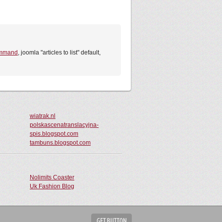
ommand
, joomla "articles to list" default,
wiatrak.nl
polskascenatranslacyjna-
spis.blogspot.com
tambuns.blogspot.com
Nolimits Coaster
Uk Fashion Blog