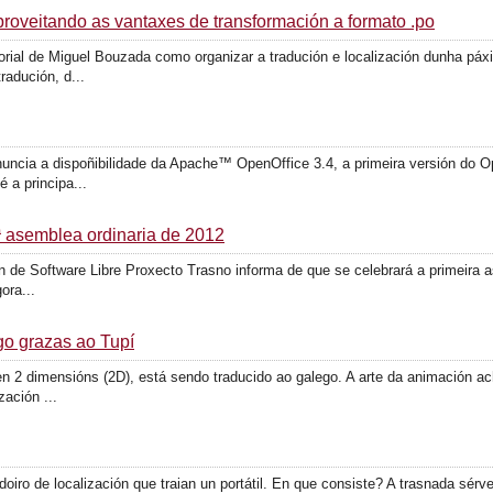
roveitando as vantaxes de transformación a formato .po
torial de Miguel Bouzada como organizar a tradución e localización dunha pá
radución, d...
ncia a dispoñibilidade da Apache™ OpenOffice 3.4, a primeira versión do O
 a principa...
ª asemblea ordinaria de 2012
n de Software Libre Proxecto Trasno informa de que se celebrará a primeira a
ora...
o grazas ao Tupí
en 2 dimensións (2D), está sendo traducido ao galego. A arte da animación a
ación ...
ro de localización que traian un portátil. En que consiste? A trasnada sérv