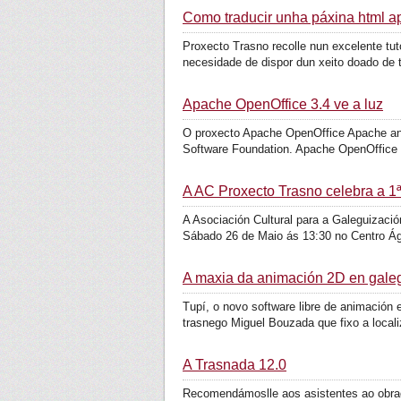
Como traducir unha páxina html ap
Proxecto Trasno recolle nun excelente tu
necesidade de dispor dun xeito doado de t
Apache OpenOffice 3.4 ve a luz
O proxecto Apache OpenOffice Apache anu
Software Foundation. Apache OpenOffice é
A AC Proxecto Trasno celebra a 1
A Asociación Cultural para a Galeguizació
Sábado 26 de Maio ás 13:30 no Centro Ág
A maxia da animación 2D en galeg
Tupí, o novo software libre de animación 
trasnego Miguel Bouzada que fixo a localiz
A Trasnada 12.0
Recomendámoslle aos asistentes ao obradoi