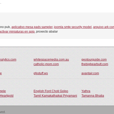
.
sno pub,
aplicativo mesa pads sampler
,
joomla smtp security model
,
arquivo ark c
ctivar miniaturas en spip
, proxecto abalar
nalytics.com
whitespacemedia.com.au
geotourguide.com
catholic-mom.com
thebigbearbutt.com
de
gfxstuff.ws
avantair.com
ample
English Font Choti Golpo
Yathra
Heartgold
Tamil Kamakathaikal Priyamani
Tamanna Bhatia
rved.