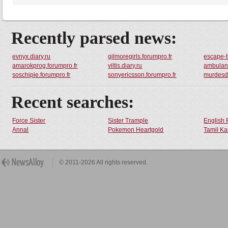
Recently parsed news:
evnyx.diary.ru
gilmoregirls.forumpro.fr
escape-t
amarokprog.forumpro.fr
viltis.diary.ru
ambulanc
soschipie.forumpro.fr
sonyericsson.forumpro.fr
murdesd
Recent searches:
Force Sister
Sister Trample
English 
Annal
Pokemon Heartgold
Tamil Ka
© 2011-2026 All rights reserved.