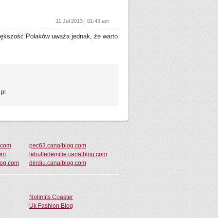
11 Jul 2013 | 01:43 am
Większość Polaków uważa jednak, że warto
 pl
.com
pec63.canalblog.com
com
labulledemilie.canalblog.com
log.com
dindiu.canalblog.com
Nolimits Coaster
Uk Fashion Blog