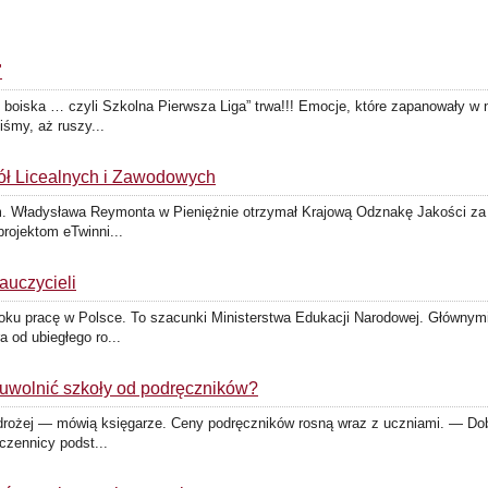
"
 boiska … czyli Szkolna Pierwsza Liga” trwa!!! Emocje, które zapanowały w
iśmy, aż ruszy...
ół Licealnych i Zawodowych
m. Władysława Reymonta w Pieniężnie otrzymał Krajową Odznakę Jakości za 
rojektom eTwinni...
nauczycieli
roku pracę w Polsce. To szacunki Ministerstwa Edukacji Narodowej. Głównym
 od ubiegłego ro...
 uwolnić szkoły od podręczników?
m drożej — mówią księgarze. Ceny podręczników rosną wraz z uczniami. — Do
zennicy podst...