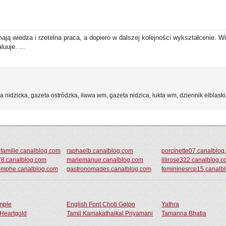
ą wiedza i rzetelna praca, a dopiero w dalszej kolejności wykształcenie. 
uuje. ...
a nidzicka, gazeta ostródzka, iława wm, gazeta nidzica, łukta wm, dziennik elblaski
famille.canalblog.com
raphaelb.canalblog.com
porcinette07.canalblog
i78.canalblog.com
mariemanue.canalblog.com
lilirose322.canalblog.
iomphe.canalblog.com
gastronomades.canalblog.com
femininesrcp15.canalb
ample
English Font Choti Golpo
Yathra
Heartgold
Tamil Kamakathaikal Priyamani
Tamanna Bhatia