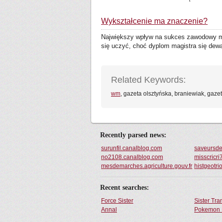
Wykształcenie ma znaczenie?
Największy wpływ na sukces zawodowy maj
się uczyć, choć dyplom magistra się dewal
Related Keywords:
wm
, gazeta olsztyńska, braniewiak, gazet
Recently parsed news:
surunfil.canalblog.com
saveursde
no2108.canalblog.com
misscricr
mesdemarches.agriculture.gouv.fr
histgeotr
Recent searches:
Force Sister
Sister Tr
Annal
Pokemon 