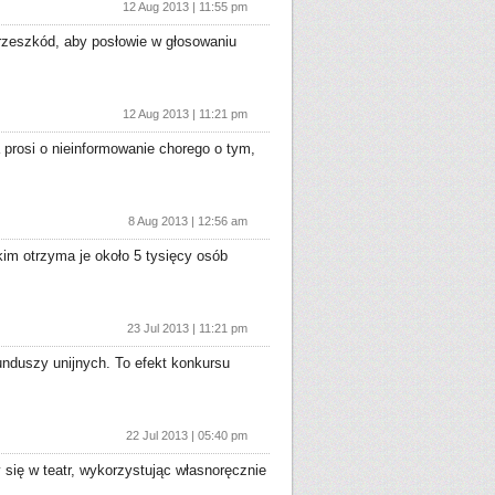
12 Aug 2013 | 11:55 pm
przeszkód, aby posłowie w głosowaniu
12 Aug 2013 | 11:21 pm
prosi o nieinformowanie chorego o tym,
8 Aug 2013 | 12:56 am
im otrzyma je około 5 tysięcy osób
23 Jul 2013 | 11:21 pm
nduszy unijnych. To efekt konkursu
22 Jul 2013 | 05:40 pm
 się w teatr, wykorzystując własnoręcznie