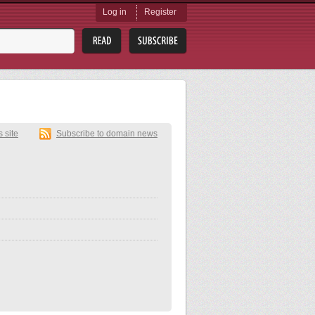
Log in
Register
s site
Subscribe to domain news