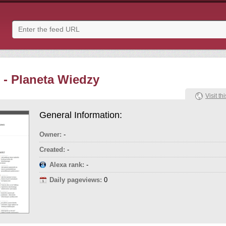
- Planeta Wiedzy
Visit thi
General Information:
Owner:
-
Created:
-
Alexa rank:
-
Daily pageviews:
0