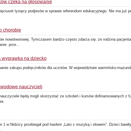
ków czeka na głosowanie
pięciuset tysięcy podpisów w sprawie referendum edukacyjnego. Nie ma już 
o chorobie
bie nowotworowej. Tymczasem bardzo często zdarza się, że rodzina pacjenta 
ie: prze...
na wyprawka na dziecko
owanie zakupu podręczników dla uczniów. W województwie warmińsko-mazursk
awodowe nauczycieli
nauczyciele będą mogli skorzystać ze szkoleń i kursów dofinansowanych z fu
wa.
r 1 w Nidzicy przebiegał pod hasłem „Lato z muzyką i słowem”. Dzieci bawiły
..