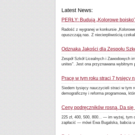
Latest News:
PERŁY: Budują „Kolorowe boisko
Radość z wygranej w konkursie „Kolorowe
opuszczają nas. Z niecierpliwością czekal
Odznaka Jakości dla Zespołu Szk
Zespół Szkół Licealnych i Zawodowych i
unites". Jest ona przyznawana wybitnym p
Pracę w tym roku straci 7 tysięcy 
Siedem tysięcy nauczycieli straci w tym 
demograficzny i reforma programowa, która
Ceny podręczników rosną. Da się
225 zł, 400, 500, 800... — im wyżej, ty
zapłacić — mówi Ewa Bugalska, babcia uc