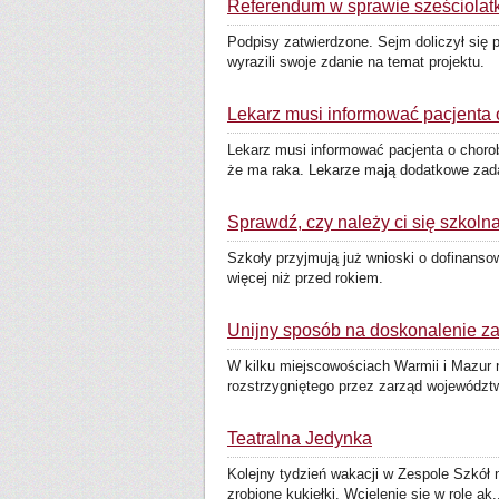
Referendum w sprawie sześciolat
Podpisy zatwierdzone. Sejm doliczył się 
wyrazili swoje zdanie na temat projektu.
Lekarz musi informować pacjenta 
Lekarz musi informować pacjenta o choro
że ma raka. Lekarze mają dodatkowe zadan
Sprawdź, czy należy ci się szkol
Szkoły przyjmują już wnioski o dofinans
więcej niż przed rokiem.
Unijny sposób na doskonalenie z
W kilku miejscowościach Warmii i Mazur 
rozstrzygniętego przez zarząd województ
Teatralna Jedynka
Kolejny tydzień wakacji w Zespole Szkół n
zrobione kukiełki. Wcielenie się w role ak.