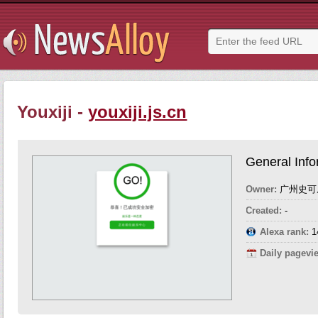
Youxiji -
youxiji.js.cn
General Info
Owner:
广州史可
Created:
-
Alexa rank:
1
Daily pagevi