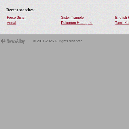
Recent searches:
Force Sister
Sister Trample
English 
Annal
Pokemon Heartgold
Tamil Ka
© 2011-2026 All rights reserved.