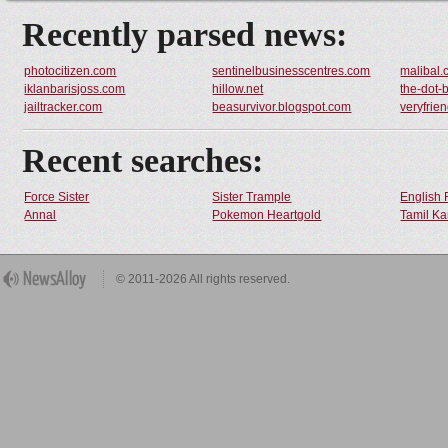
Recently parsed news:
photocitizen.com
sentinelbusinesscentres.com
malibal
iklanbarisjoss.com
hillow.net
the-dot-
jailtracker.com
beasurvivor.blogspot.com
veryfrien
Recent searches:
Force Sister
Sister Trample
English 
Annal
Pokemon Heartgold
Tamil Ka
© 2011-2026 All rights reserved.