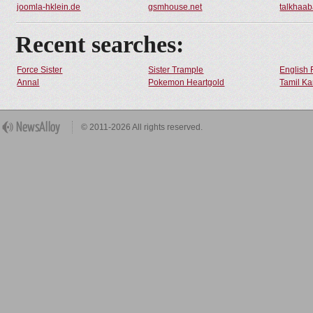
joomla-hklein.de
gsmhouse.net
talkhaa
Recent searches:
Force Sister
Sister Trample
English 
Annal
Pokemon Heartgold
Tamil Ka
© 2011-2026 All rights reserved.