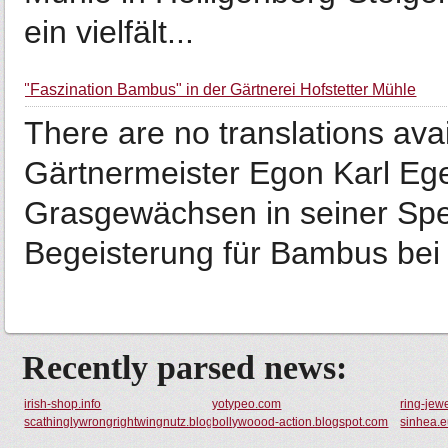
ein vielfält...
"Faszination Bambus" in der Gärtnerei Hofstetter Mühle
There are no translations avai
Gärtnermeister Egon Karl Ege
Grasgewächsen in seiner Spez
Begeisterung für Bambus bei .
Recently parsed news:
irish-shop.info
yotypeo.com
ring-jew
scathinglywrongrightwingnutz.blogspot.com
bollywoood-action.blogspot.com
sinhea.