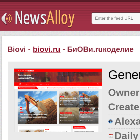
Biovi -
biovi.ru
- БиОВи.ruкоделие
Gener
Owner
Create
Alexa
Dail