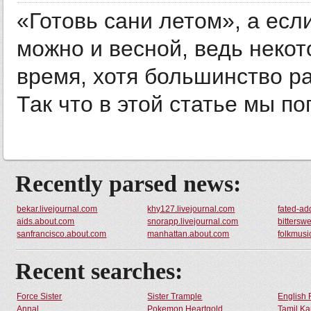
«Готовь сани летом», а есл
можно и весной, ведь некот
время, хотя большинство ра
Так что в этой статье мы пог
Recently parsed news:
bekar.livejournal.com
khy127.livejournal.com
fated-ad
aids.about.com
snorapp.livejournal.com
bittersw
sanfrancisco.about.com
manhattan.about.com
folkmusi
Recent searches:
Force Sister
Sister Trample
English 
Annal
Pokemon Heartgold
Tamil Ka