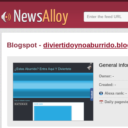
Blogspot -
diviertidoynoaburrido.bl
General Info
Owner:
-
Created:
-
Alexa rank:
-
Daily pagevi