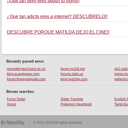
¡¡Que tan sexy eres segun tu signo!!
¿Que tan adicto eres a internet? DESCUBRELO!!
DESCUBRE PORQUE MATILDA DEJO EL CINE!!
Recently parsed news:
repositoryaut.lconz.ac.nz
forum.no2id.net
sp2.radz
blog.avantgame.com
forums.dats.us
prime.i
forum.freeipodguide.com
blog.redchip.com
gallerie
Recent searches:
Force Sister
Sister Trample
English 
Annal
Pokemon Heartgold
Tamil Ka
© 2011-2026 All rights reserved.