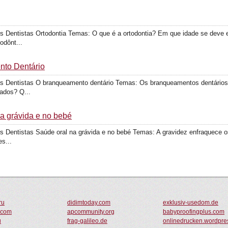
Dentistas Ortodontia Temas: O que é a ortodontia? Em que idade se deve ef
odônt...
nto Dentário
s Dentistas O branqueamento dentário Temas: Os branqueamentos dentários 
ados? Q...
na grávida e no bebé
Dentistas Saúde oral na grávida e no bebé Temas: A gravidez enfraquece os 
s...
ru
didimtoday.com
exklusiv-usedom.de
s.com
apcommunity.org
babyproofingplus.com
u
frag-galileo.de
onlinedrucken.wordpre