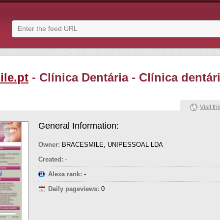
le.pt
- Clínica Dentária - Clínica dentá
Visit thi
General Information:
Owner:
BRACESMILE, UNIPESSOAL LDA
Created:
-
Alexa rank:
-
Daily pageviews:
0