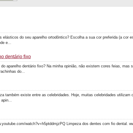
lásticos do seu aparelho ortodôntico? Escolha a sua cor preferida (a cor esc
de e...
o dentário fixo
do aparelho dentário fixo? Na minha opinião, não existem cores feias, mas
rachinhas do...
 também existe entre as celebridades. Hoje, muitas celebridades utilizam o
 apin...
w.youtube.com/watch?v=h5ptddmjzPQ Limpeza dos dentes com fio dental. 