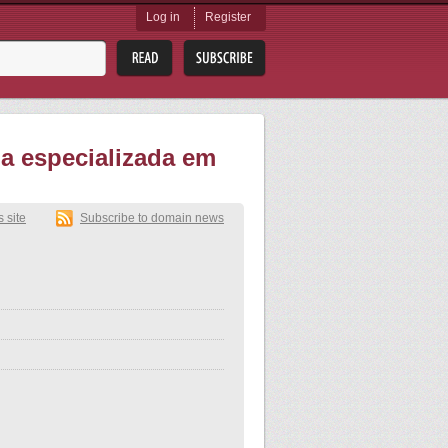
Log in
Register
ria especializada em
s site
Subscribe to domain news