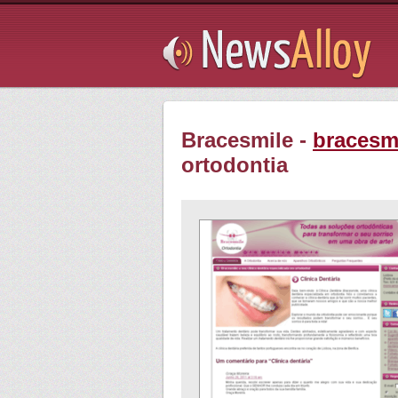
Subsribe
Bracesmile -
bracesmi
ortodontia