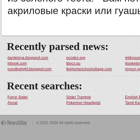
акриловые краски или гуашь 
Recently parsed news:
danteloya.blogspot.com
ecodes.org
milkyou
liibook.com
tdocs.su
iliasket
nuruthelight.blogspot.com
thehomeschoolvillage.com
myocn.n
Recent searches:
Force Sister
Sister Trample
English 
Annal
Pokemon Heartgold
Tamil Ka
© 2011-2026 All rights reserved.