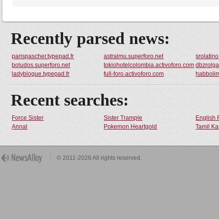
Recently parsed news:
parispascher.typepad.fr
astralmu.superforo.net
srolatin
boludos.superforo.net
tokiohotelcolombia.activoforo.com
dbzrolga
ladyblogue.typepad.fr
full-foro.activoforo.com
habbolim
Recent searches:
Force Sister
Sister Trample
English 
Annal
Pokemon Heartgold
Tamil Ka
© 2011-2026 All rights reserved.