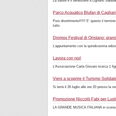
La salute e il benessere a Lignano Sabbia
Parco Acquatico Blufan di Cagliari
Puro divertimento!!!!!! E’ questo il termi
tutto
Dromos Festival di Oristano: gran
L’appuntamento con la quindicesima edizione
Lavora con noi!
L'Associazione Carta Giovani ricerca 1 fig
Vieni a scoprire il Turismo Solidal
Si terrà il 26 luglio alle ore 20 presso l
Promozione Niccolò Fabi per Lug
LA GRANDE MUSICA ITALIANA in scena per 