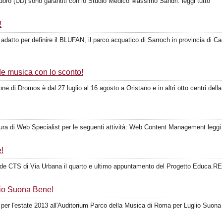
doro (UD) sono garantiti con lo Studio Medico Massimo Sandri. leggi tutto
!
ne adatto per definire il BLUFAN, il parco acquatico di Sarroch in provincia di
de musica con lo sconto!
 di Dromos è dal 27 luglio al 16 agosto a Oristano e in altri otto centri della 
ura di Web Specialist per le seguenti attività: Web Content Management leggi 
e!
a sede CTS di Via Urbana il quarto e ultimo appuntamento del Progetto Educa.RE
lio Suona Bene!
l'estate 2013 all'Auditorium Parco della Musica di Roma per Luglio Suona B