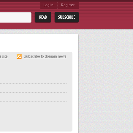
Log in
Register
s site
Subscribe to domain news