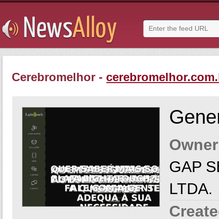
Cerebromelhor -
cerebromelhor.com.
Gener
Owner
GAP S
LTDA.
Create