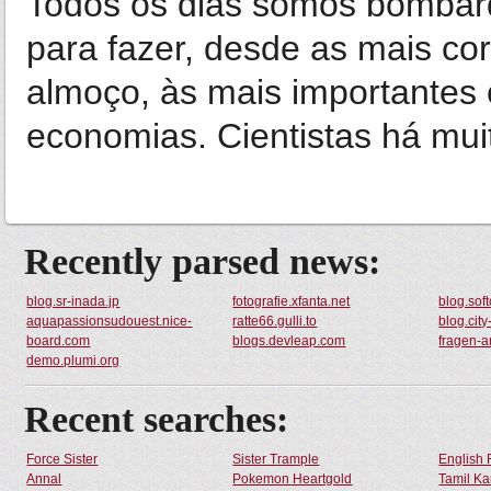
Todos os dias somos bombar
para fazer, desde as mais co
almoço, às mais importantes 
economias. Cientistas há muit
Recently parsed news:
blog.sr-inada.jp
fotografie.xfanta.net
blog.sof
aquapassionsudouest.nice-
ratte66.gulli.to
blog.city
board.com
blogs.devleap.com
fragen-
demo.plumi.org
Recent searches:
Force Sister
Sister Trample
English 
Annal
Pokemon Heartgold
Tamil Ka