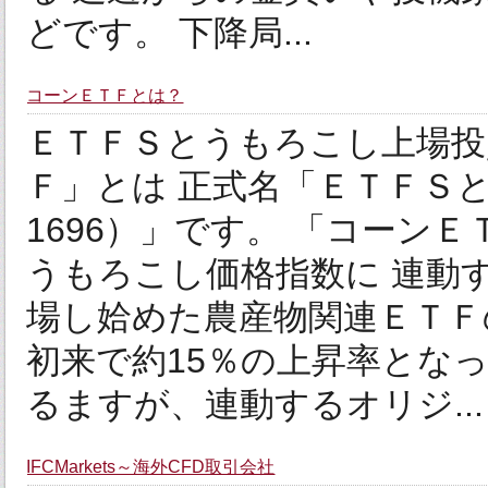
どです。 下降局...
コーンＥＴＦとは？
ＥＴＦＳとうもろこし上場投資
Ｆ」とは 正式名「ＥＴＦＳ
1696）」です。 「コーン
うもろこし価格指数に 連動
場し姶めた農産物関連ＥＴＦの
初来で約15％の上昇率とな
るますが、連動するオリジ...
IFCMarkets～海外CFD取引会社