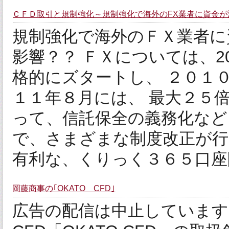
ＣＦＤ取引と規制強化～規制強化で海外のFX業者に資金が
規制強化で海外のＦＸ業者に
影響？？ ＦＸについては、2
格的にズタートし、 ２０１
１１年８月には、 最大２５
って、信託保全の義務化など
で、さまざまな制度改正が行
有利な、くりっく３６５口座開
岡藤商事の｢OKATO CFD｣
広告の配信は中止しています。 