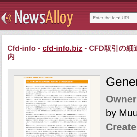
Cfd-info -
cfd-info.biz
- CFD取引の
内
Gener
Owner
by Mu
Create