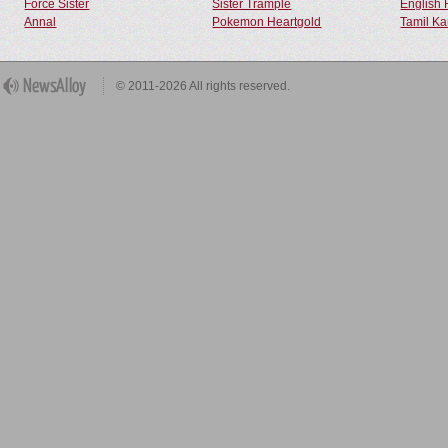
Force Sister
Sister Trample
English 
Annal
Pokemon Heartgold
Tamil Ka
© 2011-2026 All rights reserved.