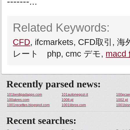
-------...
Related Keywords:
CFD
, ifcmarkets, CFD取引, 
レート php, cmc デモ,
macd
Recently parsed news:
101bestipadapps.com
101autonegozi.it
100pcae
100akres.com
1008.pl
1002.pl
1001recettes.blogspot.com
1001libros.com
1001bis
Recent searches: