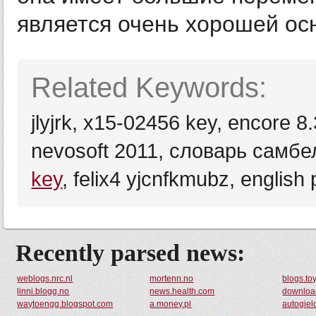
является очень хорошей осн
Related Keywords:
jlyjrk, x15-02456 key, encore 
nevosoft 2011, словарь самбе
key
, felix4 yjcnfkmubz, english p
Recently parsed news:
weblogs.nrc.nl
mortenn.no
blogs.to
linni.blogg.no
news.health.com
downloa
waytoengg.blogspot.com
a.money.pl
autogiel