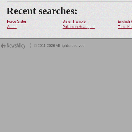
Recent searches:
Force Sister
Sister Trample
English 
Annal
Pokemon Heartgold
Tamil Ka
© 2011-2026 All rights reserved.