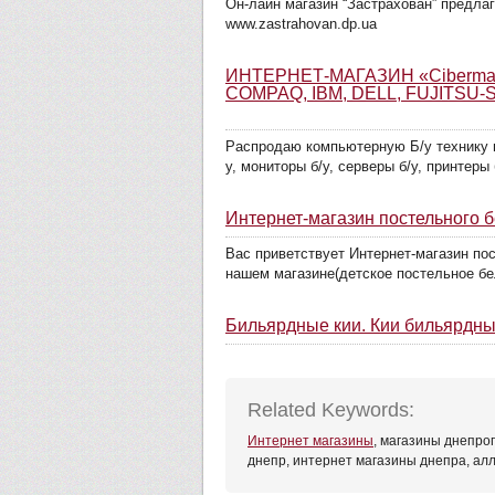
Он-лайн магазин “Застрахован” предла
www.zastrahovan.dp.ua
ИНТЕРНЕТ-МАГАЗИН «Ciberm
COMPAQ, IBM, DELL, FUJITSU-SIE
Распродаю компьютерную Б/у технику вс
у, мониторы б/у, серверы б/у, принтеры 
Интернет-магазин постельного 
Вас приветствует Интернет-магазин по
нашем магазине(детское постельное бел
Бильярдные кии. Кии бильярдны
Related Keywords:
Интернет магазины
, магазины днепро
днепр, интернет магазины днепра, ал