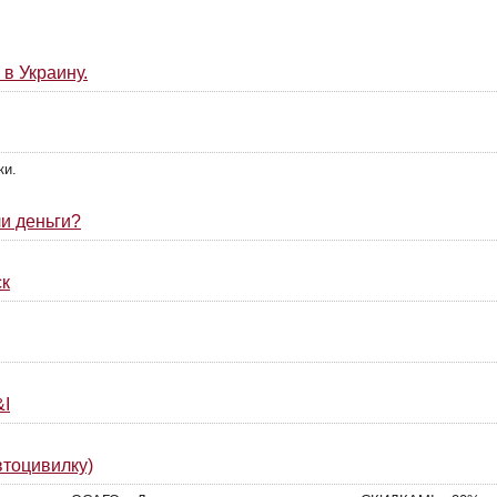
 в Украину.
ки.
ли деньги?
ск
&I
тоцивилку)