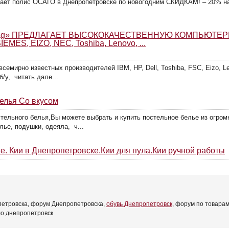
гает полис ОСАГО в Днепропетровске по новогодним СКИДКАМ! – 20% на 
ag» ПРЕДЛАГАЕТ ВЫСОКОКАЧЕСТВЕННУЮ КОМПЬЮТЕРН
MES, EIZO, NEC, Toshiba, Lenovo, ...
емирно известных производителей IBM, HP, Dell, Toshiba, FSC, Eizo, Le
б/у, читать дале...
белья Со вкусом
стельного белья,Вы можете выбрать и купить постельное белье из огром
ье, подушки, одеяла, ч...
е. Кии в Днепропетровске.Кии для пула.Кии ручной работы
петровска, форум Днепропетровска,
обувь Днепропетровск
, форум по товарам,
ло днепропетровск