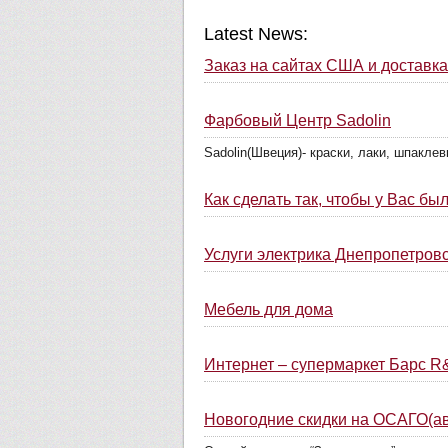
Latest News:
Заказ на сайтах США и доставка
Фарбовый Центр Sadolin
Sadolin(Швеция)- краски, лаки, шпаклев
Как сделать так, чтобы у Вас бы
Услуги электрика Днепропетров
Мебель для дома
Интернет – супермаркет Барс R
Новогодние скидки на ОСАГО(ав