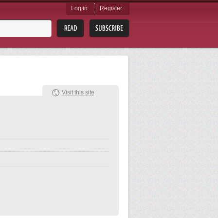
Log in
Register
Visit this site