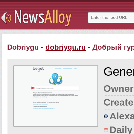
Dobriygu -
dobriygu.ru
- Добрый гу
Gener
Owner
Create
Alexa
Dail