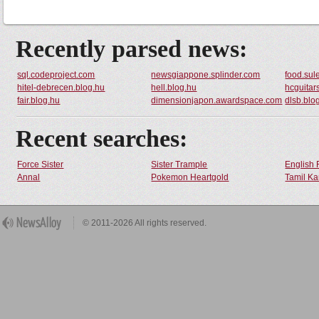
Recently parsed news:
sql.codeproject.com
newsgiappone.splinder.com
food.su
hitel-debrecen.blog.hu
hell.blog.hu
hcguitar
fair.blog.hu
dimensionjapon.awardspace.com
dlsb.blo
Recent searches:
Force Sister
Sister Trample
English 
Annal
Pokemon Heartgold
Tamil Ka
© 2011-2026 All rights reserved.