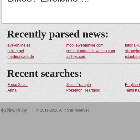
Recently parsed news:
eve-online.es
mobilewebjunkie.com
tutorial
csfrag.net
contentandarticlewriting.com
skinnyho
medinatcare.de
atithikc.com
istanbul
Recent searches:
Force Sister
Sister Trample
English 
Annal
Pokemon Heartgold
Tamil Ka
© 2011-2026 All rights reserved.