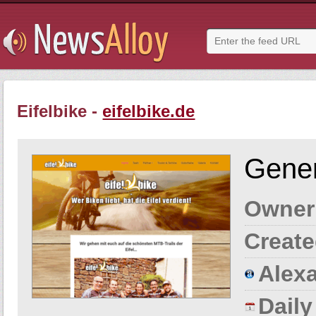
Eifelbike -
eifelbike.de
Gener
Owner
Create
Alexa
Dail