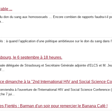
able ...
 du don du sang aux homosexuels … Encore combien de rapports faudra-t-il pou
...
: à quand l’application d’une politique ambitieuse sur le don du sang dans 
sbourg, le 6 septembre à 18 heures.
ale déléguée de Strasbourg et Secrétaire Générale adjointe d’ELCS et M. J
F...
ce dimanche à la "2nd International HIV and Social Science Co
rviendra à l'ouverture de l'International HIV and Social Science Conference (
e 7 jui...
s Fiertés : Barman d'un soir pour remercier le Banana Café !