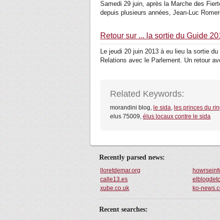
Samedi 29 juin, après la Marche des Fier
depuis plusieurs années, Jean-Luc Romero
Retour sur ... la sortie du Guide 
Le jeudi 20 juin 2013 à eu lieu la sortie
Relations avec le Parlement. Un retour ave
Related Keywords:
morandini blog,
le sida
,
les princes du ri
elus 75009,
élus locaux contre le sida
Recently parsed news:
lloretdemar.org
howrseinf
calle13.es
elblogdet
xube.co.uk
ko-news.
Recent searches: