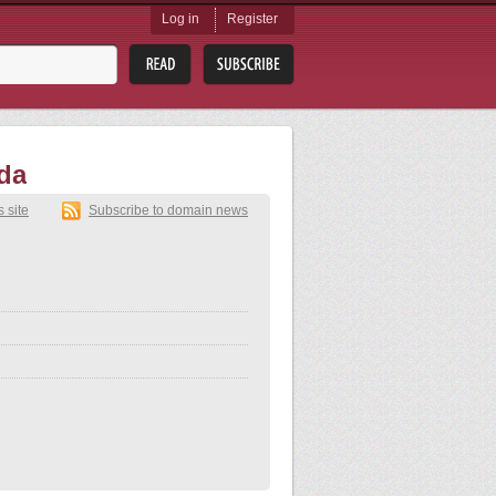
Log in
Register
ida
s site
Subscribe to domain news