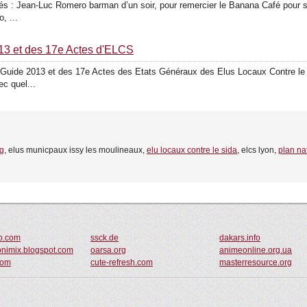
tés : Jean-Luc Romero barman d’un soir, pour remercier le Banana Café pou
, ...
2013 et des 17e Actes d'ELCS
 du Guide 2013 et des 17e Actes des Etats Généraux des Elus Locaux Contre le
c quel...
ng
, elus municpaux issy les moulineaux,
elu locaux contre le sida
, elcs lyon,
plan na
o.com
ssck.de
dakars.info
onimix.blogspot.com
oarsa.org
animeonline.org.ua
com
cute-refresh.com
masterresource.org