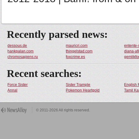
Recently parsed news:
dessous.de
mauricri.com
entente-
hankpalan.com
thingelstad.com
diana-af
chromosapiens.ru
foxcrime.es
gemlikf
Recent searches:
Force Sister
Sister Trample
English 
Annal
Pokemon Heartgold
Tamil Ka
© 2011-2026 All rights reserved.