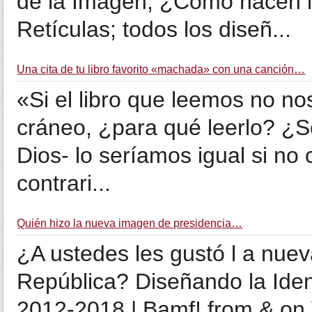
de la Imagen, ¿Cómo nacen l
Retículas; todos los diseñ...
Una cita de tu libro favorito «machada» con una canción…
«Si el libro que leemos no no
cráneo, ¿para qué leerlo? ¿S
Dios- lo seríamos igual si no
contrari...
Quién hizo la nueva imagen de presidencia…
¿A ustedes les gustó l a nuev
República? Diseñando la Ide
2012-2018 | Bamf! from & on