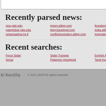
Recently parsed news:
opa.yale.edu
green.alltop.com
founder
yaleglobal.yale.edu
blog.travelpod.com
india.al
omamaailma.hs.fi
conflictresolution.alltop.com
inspirati
Recent searches:
Force Sister
Sister Trample
English 
Annal
Pokemon Heartgold
Tamil Ka
© 2011-2026 All rights reserved.