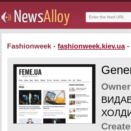
Fashionweek -
fashionweek.kiev.ua
-
Gener
Owner
ВИДА
ХОЛДИ
Create