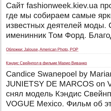
Сайт fashionweek.kiev.ua п
где мы собираем самые яр
известных деятелей моды. 
именинник Том Форд. Благод
Обложки: Jalouse, American Photo, POP
Кэндис Свейнпол в фильме Марио Виванко
Candice Swanepoel by Maria
JUNIETSY DE MARCOS on V
снял модель Кэндис Свейнп
VOGUE Mexico. Фильм об это