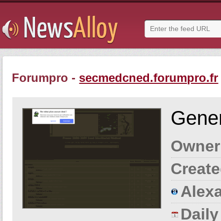
Forumpro -
secmedcned.forumpro.fr
Gener
Owner
Create
Alexa
Dail