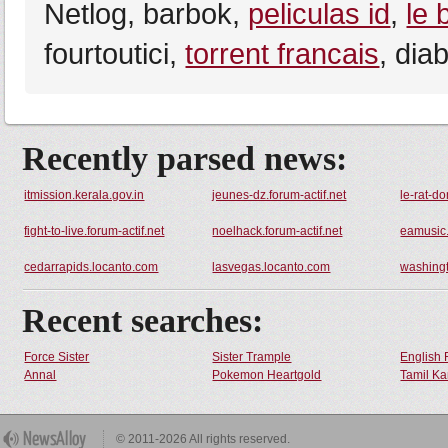
Netlog, barbok,
peliculas id
,
le 
fourtoutici,
torrent francais
, dia
Recently parsed news:
itmission.kerala.gov.in
jeunes-dz.forum-actif.net
le-rat-d
fight-to-live.forum-actif.net
noelhack.forum-actif.net
eamusic
cedarrapids.locanto.com
lasvegas.locanto.com
washing
Recent searches:
Force Sister
Sister Trample
English 
Annal
Pokemon Heartgold
Tamil Ka
© 2011-2026 All rights reserved.