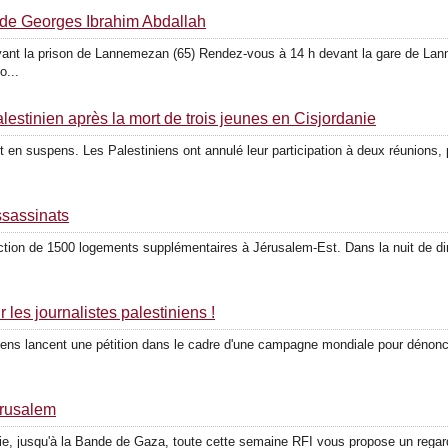
 de Georges Ibrahim Abdallah
vant la prison de Lannemezan (65) Rendez-​​vous à 14 h devant la gare de L
o...
palestinien après la mort de trois jeunes en Cisjordanie
t en suspens. Les Pales­ti­niens ont annulé leur par­ti­ci­pation à deux réunions
ssassinats
on de 1500 loge­ments sup­plé­men­taires à Jérusalem-​​Est. Dans la nuit de dim
.
r les journalistes palestiniens !
­ti­niens lancent une pétition dans le cadre d'une cam­pagne mon­diale pour dénon
érusalem
e, jusqu'à la Bande de Gaza, toute cette semaine RFI vous propose un regard dif­f