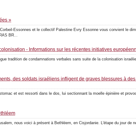
sées »
eil-​​Essonnes et le col­lectif Palestine Evry Essonne vous convient le di
ÉRAS BR...
o­ni­sation - Infor­ma­tions sur les récentes ini­tia­tives européen
e tra­dition de condam­na­tions ver­bales sans suite de la colo­ni­sation israé­
ments, des soldats israé­liens infligent de graves bles­sures à de
tomac et est res­sorti dans le dos, lui sec­tionnant la moelle épinière et pro­vo­q
ethléem
alem, nous voici à présent à Bethléem, en Cisjordanie. L'étape du jour de notre 