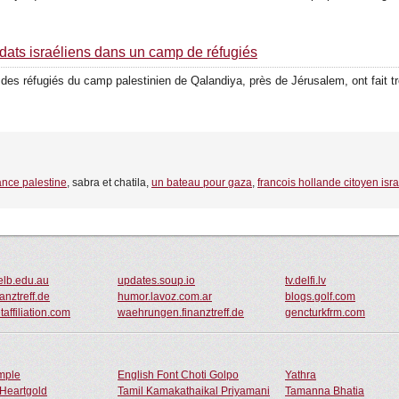
ldats israéliens dans un camp de réfugiés
 des réfugiés du camp pales­tinien de Qalandiya, près de Jéru­salem, ont fait tr
ance palestine
, sabra et chatila,
un bateau pour gaza
,
francois hollande citoyen isr
lb.edu.au
updates.soup.io
tv.delfi.lv
anztreff.de
humor.lavoz.com.ar
blogs.golf.com
taffiliation.com
waehrungen.finanztreff.de
gencturkfrm.com
ample
English Font Choti Golpo
Yathra
Heartgold
Tamil Kamakathaikal Priyamani
Tamanna Bhatia