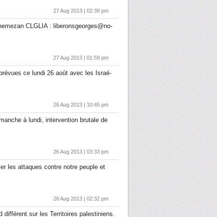
27 Aug 2013 | 02:39 pm
annemezan CLGLIA : liberonsgeorges@no-
27 Aug 2013 | 01:59 pm
, prévues ce lundi 26 août avec les Israé­
26 Aug 2013 | 10:45 pm
anche à lundi, inter­vention brutale de
26 Aug 2013 | 03:33 pm
cer les attaques contre notre peuple et
26 Aug 2013 | 02:32 pm
érent sur les Ter­ri­toires pales­ti­niens.