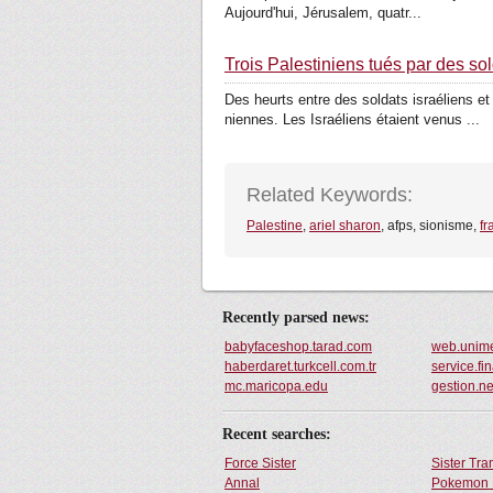
Aujourd'hui, Jéru­salem, qua­tr...
Trois Palestiniens tués par des so
Des heurts entre des soldats israé­liens et
niennes. Les Israé­liens étaient venus ...
Related Keywords:
Palestine
,
ariel sharon
, afps, sionisme,
fr
Recently parsed news:
babyfaceshop.tarad.com
web.unime
haberdaret.turkcell.com.tr
service.fin
mc.maricopa.edu
gestion.ne
Recent searches:
Force Sister
Sister Tr
Annal
Pokemon 