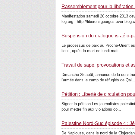
Rassemblement pour la libération
Manifestation samedi 26 octobre 2013 de
log.org - http://liberonsgeorges.over-blog.c
Sus­pension du dia­logue israélo-​​
Le pro­cessus de paix au Proche-​​Orient es
liens, après la mort ce lundi mati...
Travail de sape, provocations et a
Dimanche 25 août, annonce de la constructi
l'armée dans le camp de réfugiés de Qal..
Pétition : Liberté de circulation pou
Signer la pétition Les jour­na­listes pales
pour mettre fin aux vio­la­tions co...
Palestine Nord-​​Sud épisode 4 : J
De Naplouse, dans le nord de la Cis­jor­dani