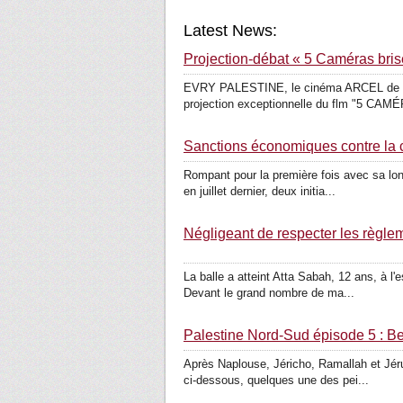
Latest News:
Projection-​​débat « 5 Caméras bri
EVRY PALESTINE, le cinéma ARCEL de Corb
projection exceptionnelle du flm "5 CAM
Sanc­tions écono­miques contre la col
Rompant pour la pre­mière fois avec sa longu
en juillet dernier, deux ini­tia­...
Négli­geant de res­pecter les règle­
La balle a atteint Atta Sabah, 12 ans, à l'es
Devant le grand nombre de ma...
Palestine Nord-​​Sud épisode 5 : B
Après Naplouse, Jéricho, Ramallah et Jéru­s
ci-​​dessous, quelques une des pei...