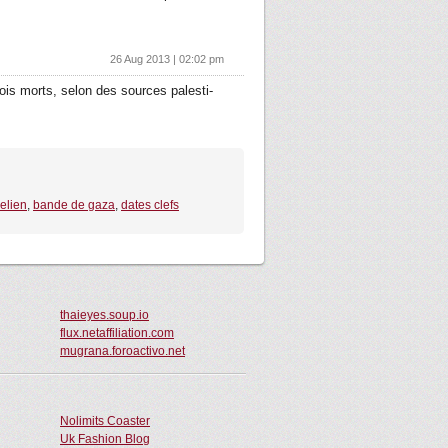
26 Aug 2013 | 02:02 pm
ois morts, selon des sources pales­ti­
aelien
,
bande de gaza
,
dates clefs
thaieyes.soup.io
flux.netaffiliation.com
mugrana.foroactivo.net
Nolimits Coaster
Uk Fashion Blog