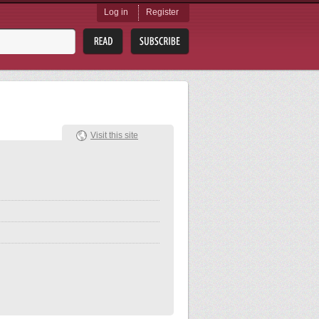
Log in
Register
Visit this site