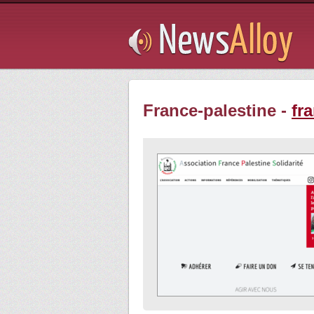
Subsribe
France-palestine -
fr