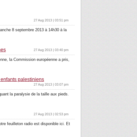
27 Aug 2013 | 03:51 pm
manche 8 septembre 2013 à 14h30 à la
nes
27 Aug 2013 | 03:40 pm
lienne, la Com­mission euro­péenne a pris,
s enfants palestiniens
27 Aug 2013 | 03:07 pm
uant la para­lysie de la taille aux pieds.
27 Aug 2013 | 02:53 pm
feuilleton radio est dis­po­nible ici. Et