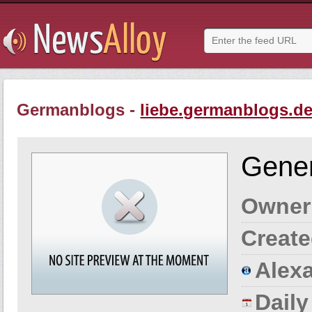
Germanblogs -
liebe.germanblogs.d
Gener
Owner
Create
Alexa
Dail