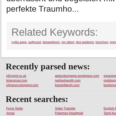
perfekte Traumho...
Related Keywords:
cydia apps
,
aufgrund
,
desweiteren
,
vor allem
,
des weiteren
,
bisschen
,
imm
Recently parsed news:
p81print.co.uk
abductiongame.wordpress.com
qaranim
briansroar.com
neiljashworth.com
mobilepi
ohhanes.blogspot.com
bandofskulls.com
bowlsno
Recent searches:
Force Sister
Sister Trample
English 
Annal
Pokemon Heartgold
Tamil Ka