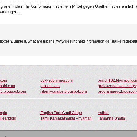
räne lindern. In Kombination mit einem Mittel gegen Übelkeit ist es ähnlic
wirkungen...
loxetin, urintest, what are tripans, www.gesundheitsinformation.de, starke regelblu
.com
pukkadommes.com
puguh182.blogspot.co
hold.com
prostoi.com
projekcendawan.blogs
70.blogspot.com
islamiyoutube.blogspot.com
programaegc.blogspot
ample
English Font Choti Golpo
Yathra
Heartgold
Tamil Kamakathaikal Priyamani
Tamanna Bhatia