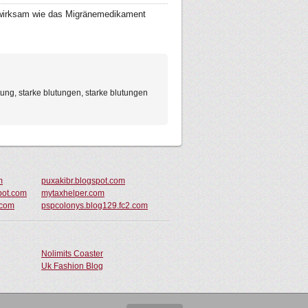
h wirksam wie das Migränemedikament
tung, starke blutungen, starke blutungen
m
puxakibr.blogspot.com
pot.com
mytaxhelper.com
.com
pspcolonys.blog129.fc2.com
Nolimits Coaster
Uk Fashion Blog