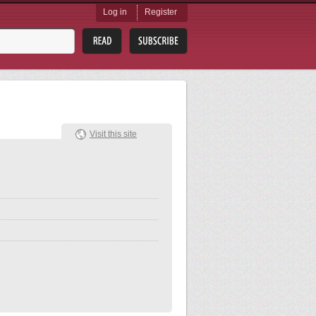
Log in
Register
Visit this site