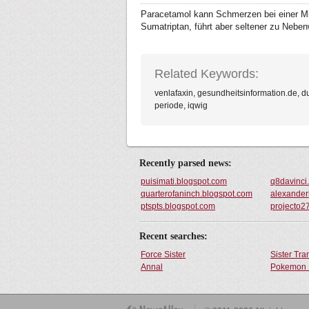
Paracetamol kann Schmerzen bei einer Mig
Sumatriptan, führt aber seltener zu Neben
Related Keywords:
venlafaxin, gesundheitsinformation.de, du
periode, iqwig
Recently parsed news:
puisimati.blogspot.com
q8davinci
quarterofaninch.blogspot.com
alexander
ptspts.blogspot.com
projecto2
Recent searches:
Force Sister
Sister Tr
Annal
Pokemon 