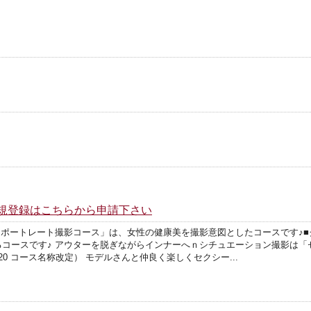
新規登録はこちらから申請下さい
の「ポートレート撮影コース」は、女性の健康美を撮影意図としたコースです♪■
コースです♪ アウターを脱ぎながらインナーへｎシチュエーション撮影は「
.20 コース名称改定） モデルさんと仲良く楽しくセクシー...