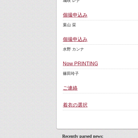
城咲 レナ
個撮申込み
葉山 栞
個撮申込み
水野 カンナ
Now PRINTING
篠田玲子
ご連絡
着衣の選択
Recently parsed news: