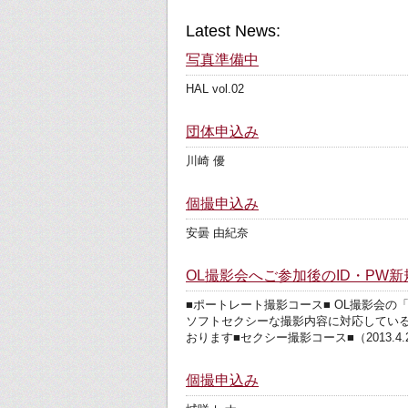
Latest News:
写真準備中
HAL vol.02
団体申込み
川崎 優
個撮申込み
安曇 由紀奈
OL撮影会へご参加後のID・PW
■ポートレート撮影コース■ OL撮影会
ソフトセクシーな撮影内容に対応している
おります■セクシー撮影コース■（2013.4
個撮申込み