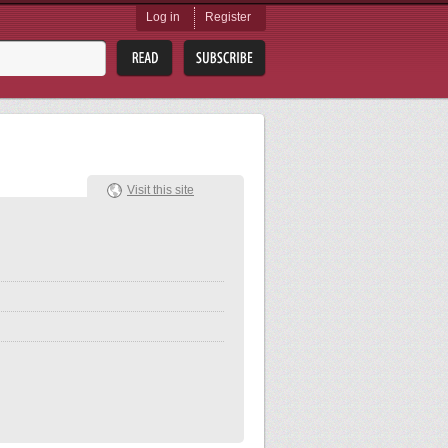
Log in
Register
Visit this site