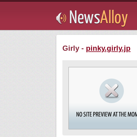
Subsribe
Girly -
pinky.girly.jp