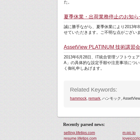
た。
夏季休業・出荷業務停止のお知らせ
誠に勝手ながら、夏季休業により2013年
せていただきます。ご不明な点がござい
AssetView PLATINUM 技術講習
2013年6月28日、IT統合管理ソフトウェア「
A」の具体的な設定手順や注意事項につ
く御礼申しあげます。
Related Keywords:
hammock
,
remark
, ハンモック, AssetView
Recently parsed news:
selling.lifetips.com
m.pic.to
resume.lifetips.com
loveicccri