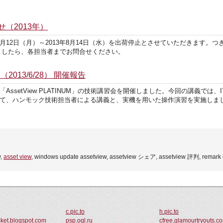
（2013年）
8月12日（月）～2013年8月14日（水）を出荷停止とさせていただきます。
ましたら、各担当者までお問合せください。
会（2013/6/28） 開催報告
AssetView PLATINUM」の技術講習会を開催しました。今回の講義では、IT資産
いて、ハンモック技術担当者による講義と、実機を用いた操作演習を実施しま
,
asset view
, windows update assetview, assetview シェア, assetview 評判, remark 
c.pic.to
h.pic.to
cket.blogspot.com
psp.ogl.ru
cfree.glamourtryouts.c