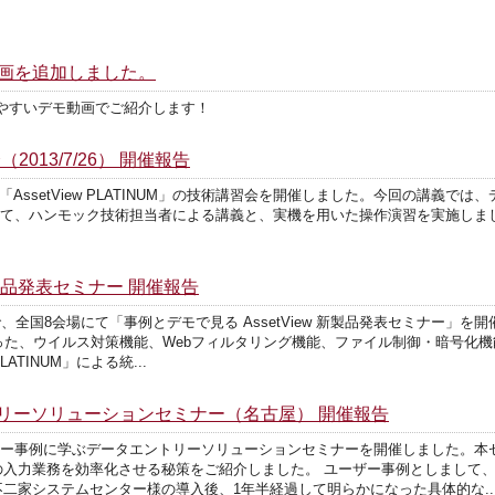
デモ動画を追加しました。
、わかりやすいデモ動画でご紹介します！
会（2013/7/26） 開催報告
AssetView PLATINUM」の技術講習会を開催しました。今回の講義では、デバイ
いて、ハンモック技術担当者による講義と、実機を用いた操作演習を実施しま
 新製品発表セミナー 開催報告
まで、全国8会場にて「事例とデモで見る AssetView 新製品発表セミナー」
M」に加わった、ウイルス対策機能、Webフィルタリング機能、ファイル制御・暗号
ATINUM」による統...
リーソリューションセミナー（名古屋） 開催報告
ユーザー事例に学ぶデータエントリーソリューションセミナーを開催しました。
の入力業務を効率化させる秘策をご紹介しました。 ユーザー事例としまして
二家システムセンター様の導入後、1年半経過して明らかになった具体的な..