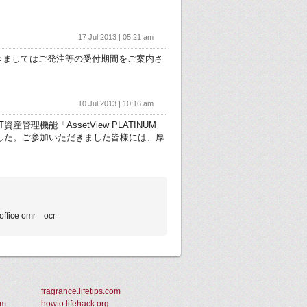
17 Jul 2013 | 05:21 am
つきましてはご発注等の受付期間をご案内さ
10 Jul 2013 | 10:16 am
管理機能「AssetView PLATINUM
した。ご参加いただきました皆様には、厚
office omr ocr
fragrance.lifetips.com
om
howto.lifehack.org