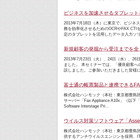
ビジネスを加速させるタブレット
2013年7月18日（木）に東京で、ビ
務を効率化させるためのOCRやFAX 
定のタブレットを活用したデータ入力ソリ
新規顧客の発掘から受注までを全
2013年7月23日（火）、24日（水）
ました。 本セミナーでは、「優良顧客へ
説しました。ご参加いただきました皆様
富士通の帳票製品と連携できるF
株式会社ハンモック（本社：東京都豊島区、代
サーバー「Fax Appliance A10x」
Software Interstage Pri...
ウイルス対策ソフトウェア「AssetV
株式会社ハンモック（本社：東京都豊島区
供するアンチウイルスエンジンを採用、IT統合管