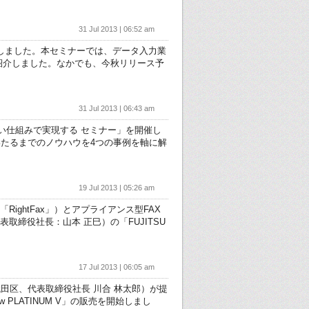
31 Jul 2013 | 06:52 am
催しました。本セミナーでは、データ入力業
ご紹介しました。なかでも、今秋リリース予
31 Jul 2013 | 06:43 am
しい仕組みで実現する セミナー」を開催し
たるまでのノウハウを4つの事例を軸に解
19 Jul 2013 | 05:26 am
ightFax」）とアプライアンス型FAX
区、代表取締役社長：山本 正巳）の「FUJITSU
17 Jul 2013 | 06:05 am
田区、代表取締役社長 川合 林太郎）が提
w PLATINUM V」の販売を開始しまし