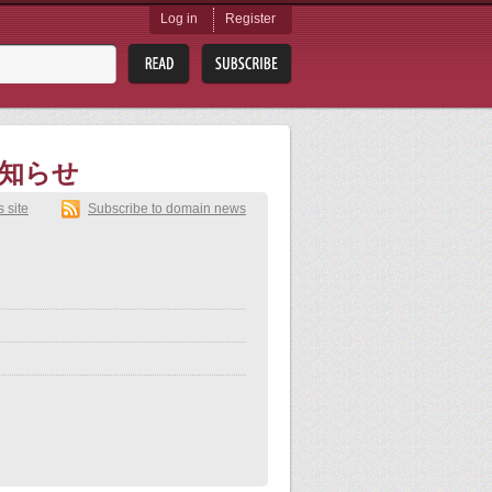
Log in
Register
お知らせ
s site
Subscribe to domain news