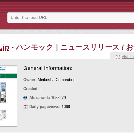
.jp
- ハンモック｜ニュースリリース / 
Visit thi
General Information:
Owner:
Meikosha Corporation
Created:
-
Alexa rank:
1058279
Daily pageviews:
1068