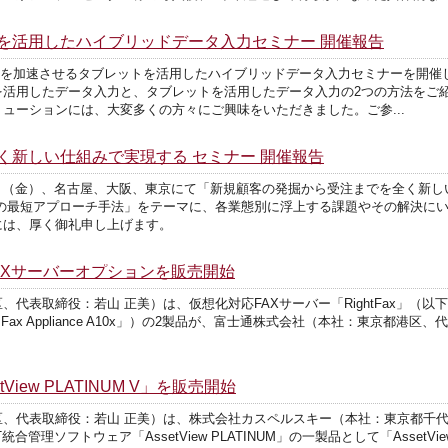
を活用したハイブリッドデータ入力セミナー 開催報告
ジネスを加速させるタブレットを活用したハイブリッドデータ入力セミナーを開
CTIを活用したデータ入力と、タブレットを活用したデータ入力の2つの方法を
ューションには、大変多くの方々にご興味をいただきました。ご参...
く新しい仕組みで実現する セミナー 開催報告
、26日（金）、名古屋、大阪、東京にて「新規顧客の発掘から受注までを全く新
の最短アプローチ手法」をテーマに、各業態別に浮上する課題やその解決にい
には、厚く御礼申し上げます。
AXサーバーオプションを販売開始
表取締役：若山 正美）は、仮想化対応FAXサーバー「RightFax」（以下「R
（以下「Fax Appliance A10x」）の2製品が、富士通株式会社（本社：東京都港
iew PLATINUM V」を販売開始
、代表取締役：若山 正美）は、株式会社カスペルスキー（本社：東京都千代
理ソフトウェア「AssetView PLATINUM」の一製品として「AssetVie