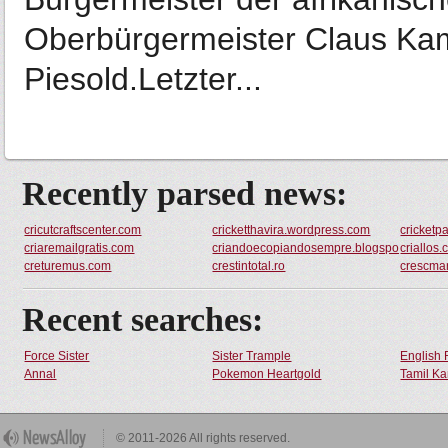
Oberbürgermeister Claus Kami
Piesold.Letzter...
Recently parsed news:
cricutcraftscenter.com
cricketthavira.wordpress.com
cricketpa
criaremailgratis.com
criandoecopiandosempre.blogspot.com
criallos
creturemus.com
crestintotal.ro
crescmar
Recent searches:
Force Sister
Sister Trample
English 
Annal
Pokemon Heartgold
Tamil Ka
© 2011-2026 All rights reserved.