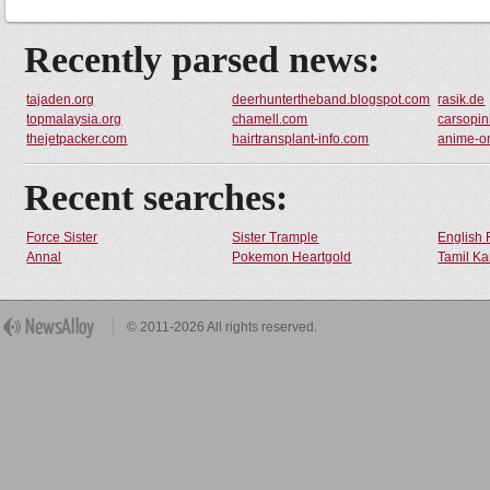
Recently parsed news:
tajaden.org
deerhuntertheband.blogspot.com
rasik.de
topmalaysia.org
chamell.com
carsopin
thejetpacker.com
hairtransplant-info.com
anime-o
Recent searches:
Force Sister
Sister Trample
English 
Annal
Pokemon Heartgold
Tamil Ka
© 2011-2026 All rights reserved.