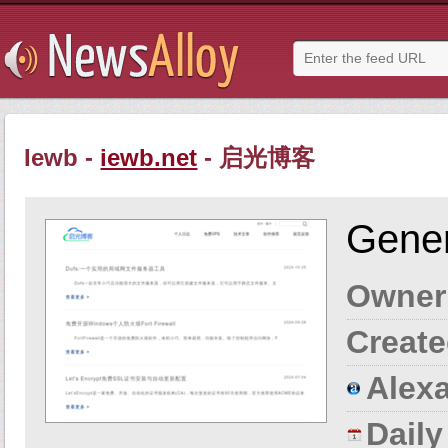
Iewb -
iewb.net
- 启光博客
Gener
Owner
Create
Alexa
Dail