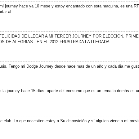
go mi journey hace ya 10 mese y estoy encantado con esta maquina, es una R
tar al...
ELICIDAD DE LLEGAR A MI TERCER JOURNEY POR ELECCION. PRIMER
 DE ALEGRIAS.- EN EL 2012 FRUSTRADA LA LLEGADA ...
Luis. Tengo mi Dodge Journey desde hace mas de un año y cada dia me gusta
go la journey hace 15 días, aparte del consumo que es un tema lo demás es 
 club. Lo que necesiten estoy a Su disposición y sí alguien viene a mi prov