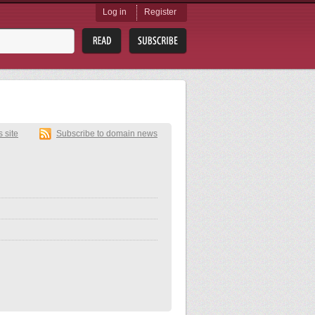
Log in
Register
s site
Subscribe to domain news