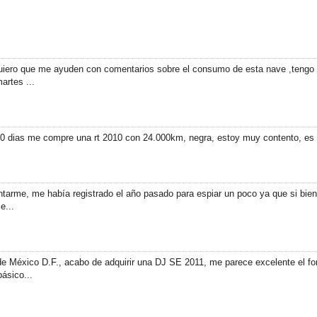
,quiero que me ayuden con comentarios sobre el consumo de esta nave ,tengo un
artes ...
0 dias me compre una rt 2010 con 24.000km, negra, estoy muy contento, es he
arme, me había registrado el año pasado para espiar un poco ya que si bien 
e...
 México D.F., acabo de adquirir una DJ SE 2011, me parece excelente el for
básico...