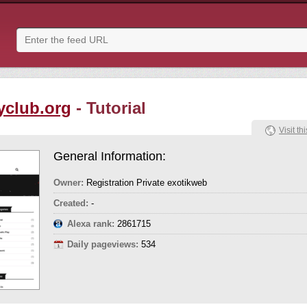
yclub.org
- Tutorial
Visit thi
General Information:
Owner:
Registration Private exotikweb
Created:
-
Alexa rank:
2861715
Daily pageviews:
534