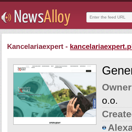
Kancelariaexpert -
kancelariaexpert.p
Gener
Owner
o.o.
Create
Alexa