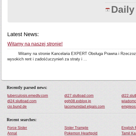
Dail
Latest News:
Witamy na naszej stronie!
Witamy na stronie Kancelaria EXPERT Obsługa Prawna i Rzeczoznaw
wysokich rent i zadośćuczynień za straty i ...
Recently parsed news:
tuberculosis.emedtv.com
dl27.slutload.com
dl22.slu
dl24.slutload.com
ggh08.exblog.jp
wiadomos
cio.bund.de
lacomunidad.elpais.com
empleos.
Recent searches:
Force Sister
Sister Trample
English 
Annal
Pokemon Heartgold
Tamil Ka