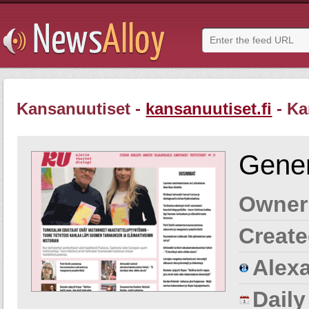
Kansanuutiset -
kansanuutiset.fi
- Ka
Gener
Owner
Create
Alexa
Dail