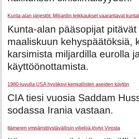
Kunta-alan järjestöt: Miljardin leikkaukset vaarantavat kunta
Kunta-alan pääsopijat pitävät 
maaliskuun kehyspäätöksiä, k
karsimista miljardilla eurolla
käyttöönottamista.
1980-luvulla USA hyväksyi kemiallisten aseiden käytön
CIA tiesi vuosia Saddam Hus
sodassa Irania vastaan.
Itämeren ympäristöystävällisin viljelijä löytyi Virosta