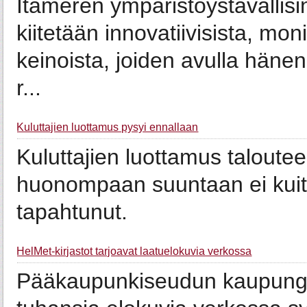
Itämeren ympäristöystävällisin 
kiitetään innovatiivisista, mo
keinoista, joiden avulla häne
r...
Kuluttajien luottamus pysyi ennallaan
Kuluttajien luottamus taloute
huonompaan suuntaan ei kui
tapahtunut.
HelMet-kirjastot tarjoavat laatuelokuvia verkossa
Pääkaupunkiseudun kaupungink