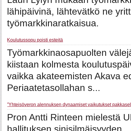
lähipäivinä, lähtevätkö ne yri
työmarkkinaratkaisua.
Koulutussopu poisti esteitä
Työmarkkinaosapuolten välejä
kiistaan kolmesta koulutuspäi
vaikka akateemisten Akava ed
Periaatetasollahan s...
”Yhteisöveron alennuksen dynaamiset vaikutukset pakkasel
Pron Antti Rinteen mielestä U
hallituksen sinisilmäisyyden.