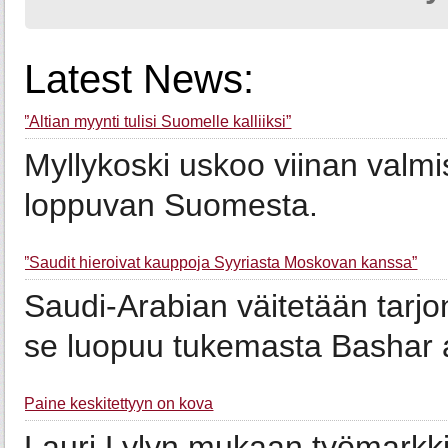
Latest News:
”Altian myynti tulisi Suomelle kalliiksi”
Myllykoski uskoo viinan valm
loppuvan Suomesta.
”Saudit hieroivat kauppoja Syyriasta Moskovan kanssa”
Saudi-Arabian väitetään tarjon
se luopuu tukemasta Bashar 
Paine keskitettyyn on kova
Lauri Lylyn mukaan työmarkki