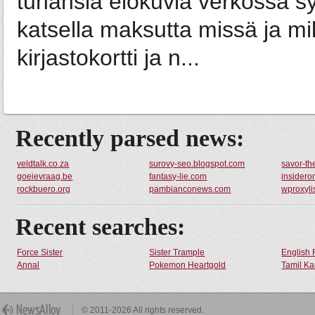
tuhansia elokuvia verkossa s
katsella maksutta missä ja mil
kirjastokortti ja n...
Recently parsed news:
veldtalk.co.za
surovy-seo.blogspot.com
savor-th
goeievraag.be
fantasy-lie.com
insidero
rockbuero.org
pambianconews.com
wproxyli
Recent searches:
Force Sister
Sister Trample
English 
Annal
Pokemon Heartgold
Tamil Ka
© 2011-2026 All rights reserved.