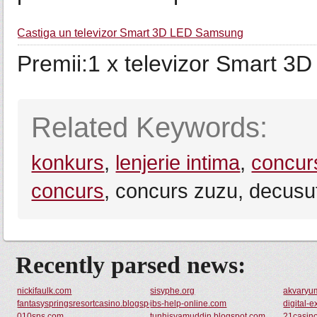
Castiga un televizor Smart 3D LED Samsung
Premii:1 x televizor Smart 3
Related Keywords:
konkurs
,
lenjerie intima
,
concurs
concurs
, concurs zuzu, decusu
Recently parsed news:
nickifaulk.com
sisyphe.org
akvaryu
fantasyspringsresortcasino.blogspot.com
ibs-help-online.com
digital-
010sns.com
tunhisyamuddin.blogspot.com
21casino