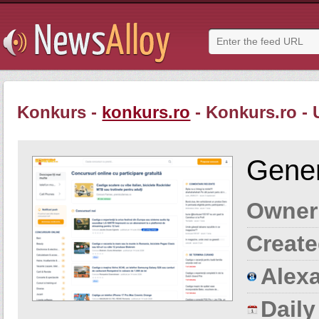
Konkurs -
konkurs.ro
- Konkurs.ro - 
Gener
Owner
Create
Alexa
Dail