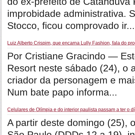
do ex-prefeito de Catanduva 
improbidade administrativa.
Stocco, ficou comprovado ir...
Luiz Alberto Crispim, que encarna Lully Fashion, fala do p
Por Cristiane Gracindo — Es
Resort neste sábado (24), o a
criador da personagem e mai
Num bate papo informa...
Celulares de Olímpia e do interior paulista passam a ter o dí
A partir deste domingo (25), o
São Paulo (DDDs 12 a 19), in