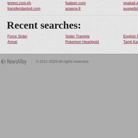
tempo.com.ph
fsateen.com
spabali.i
transferstardvd.com
arawox.fr
ausgefa
Recent searches:
Force Sister
Sister Trample
English 
Annal
Pokemon Heartgold
Tamil Ka
© 2011-2026 All rights reserved.