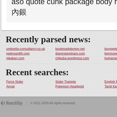
aso quote cuhk package body r
內銀
Recently parsed news:
umbrella-consultancy.co.uk
bookmarkdemon.net
boysget
petersantilli.com
dianesseminars.com
bernice
mkakan.com
chikuba.wordpress.com
bulgaria
Recent searches:
Force Sister
Sister Trample
English 
Annal
Pokemon Heartgold
Tamil Ka
© 2011-2026 All rights reserved.