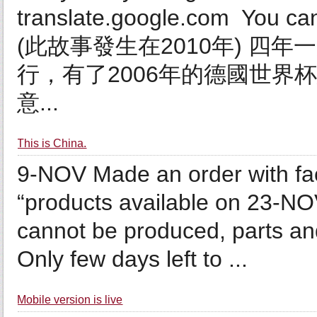
translate.google.com You can
(此故事發生在2010年) 四年
行，有了2006年的德國世界
意...
This is China.
9-NOV Made an order with fac
“products available on 23-NO
cannot be produced, parts and
Only few days left to ...
Mobile version is live