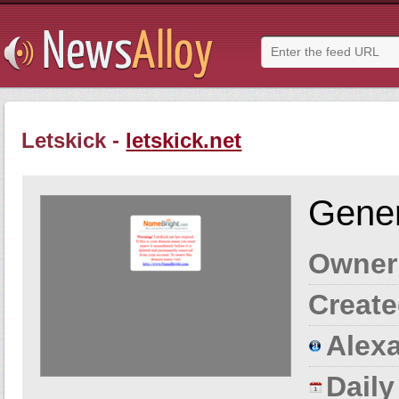
Letskick -
letskick.net
Gener
Owner
Create
Alexa
Dail