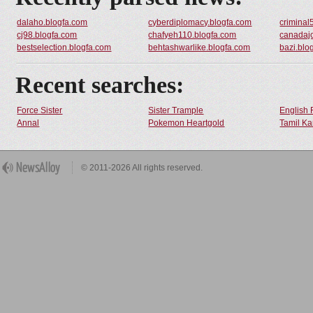
dalaho.blogfa.com
cyberdiplomacy.blogfa.com
criminal
cj98.blogfa.com
chafyeh110.blogfa.com
canadaj
bestselection.blogfa.com
behtashwarlike.blogfa.com
bazi.blo
Recent searches:
Force Sister
Sister Trample
English 
Annal
Pokemon Heartgold
Tamil Ka
© 2011-2026 All rights reserved.