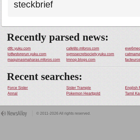
steckbrief
Recently parsed news:
dtfc.yuku.com
cafetito.mforos.com
eve6med
lotfwstvrerun.yuku.com
symssecretsociety.yuku.com
catmama
maquinasmaharas.mforos.com
lmnop.blogs.com
facteurc
Recent searches:
Force Sister
Sister Trample
English 
Annal
Pokemon Heartgold
Tamil Ka
© 2011-2026 All rights reserved.