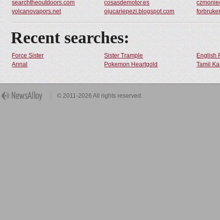
searchtheoutdoors.com
cosasdemotor.es
czmoniec
volcanovapors.net
ojucariepezi.blogspot.com
forbruke
Recent searches:
Force Sister
Sister Trample
English 
Annal
Pokemon Heartgold
Tamil Ka
© 2011-2026 All rights reserved.