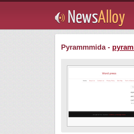
Subsribe
Pyrammmida -
pyram