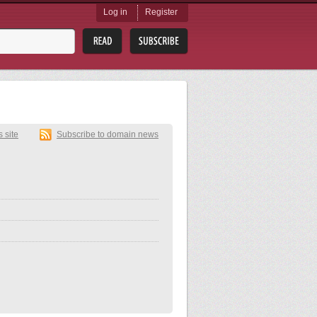
Log in
Register
s site
Subscribe to domain news