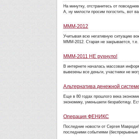
На минутку, отстранитесь от повседне
А, ну милости просим погостить, вот ва
МММ-2012
Учитывая всю негативную ситуацию во
МММ-2012. Старая не закрывается, т.е.
МММ-2011 НЕ рухнуло!
В интернете началась массовая информ
вывезены все деньги, участники не могу
Альтернатива денежной систем
Еще в 80 годах прошлого века эконом
экономику, уменьшили безработицу. Ест
Операция ФЕНИКС
Последние новости от Сергея Мавроди!
последними событиями (беспрерывные п