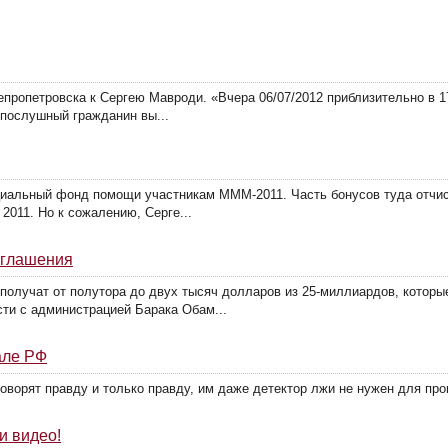
ропетровска к Сергею Мавроди. «Вчера 06/07/2012 приблизительно в 1
опослушный гражданин вы...
иальный фонд помощи участникам МММ-2011. Часть бонусов туда отчис
2011. Но к сожалению, Серге...
оглашения
получат от полутора до двух тысяч долларов из 25-миллиардов, котор
сти с администрацией Барака Обам...
але РФ
оворят правду и только правду, им даже детектор лжи не нужен для про
и видео!