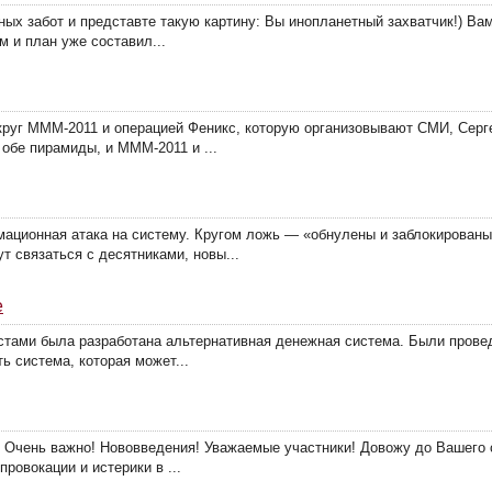
вных забот и представте такую картину: Вы инопланетный захватчик!) 
м и план уже составил...
круг МММ-2011 и операцией Феникс, которую организовывают СМИ, Серг
 обе пирамиды, и МММ-2011 и ...
ационная атака на систему. Кругом ложь — «обнулены и заблокированы
т связаться с десятниками, новы...
е
истами была разработана альтернативная денежная система. Были пров
ь система, которая может...
 Очень важно! Нововведения! Уважаемые участники! Довожу до Вашего с
ровокации и истерики в ...