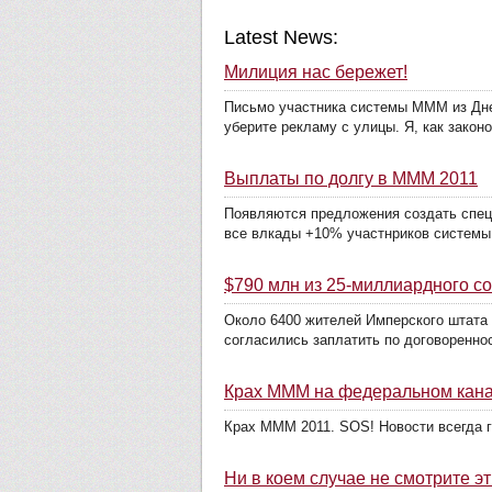
Latest News:
Милиция нас бережет!
Письмо участника системы МММ из Днеп
уберите рекламу с улицы. Я, как закон
Выплаты по долгу в МММ 2011
Появляются предложения создать спец
все влкады +10% участнриков системы 
$790 млн из 25-миллиардного с
Около 6400 жителей Имперского штата 
согласились заплатить по договоренно
Крах МММ на федеральном кан
Крах МММ 2011. SOS! Новости всегда г
Ни в коем случае не смотрите эт