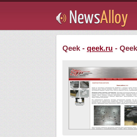
Subsribe
Qeek -
qeek.ru
- Qeek