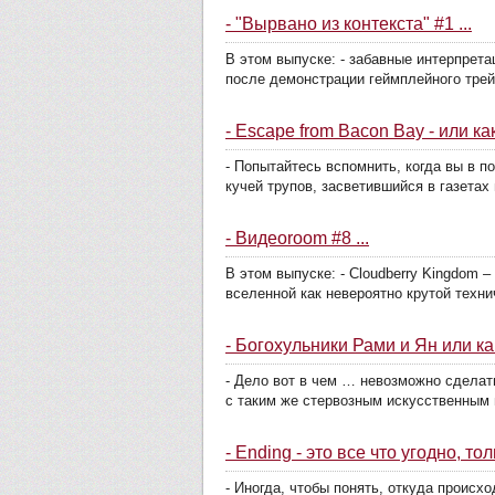
- "Вырвано из контекста" #1 ...
В этом выпуске: - забавные интерпрета
после демонстрации геймплейного трейл
- Escape from Bacon Bay - или к
- Попытайтесь вспомнить, когда вы в 
кучей трупов, засветившийся в газетах 
- Видеоroom #8 ...
В этом выпуске: - Cloudberry Kingdom 
вселенной как невероятно крутой техни
- Богохульники Рами и Ян или ка
- Дело вот в чем … невозможно сделать 
с таким же стервозным искусственным и
- Ending - это все что угодно, 
- Иногда, чтобы понять, откуда происх