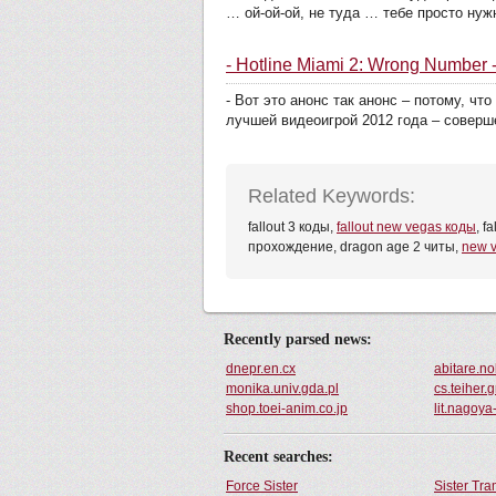
… ой-ой-ой, не туда … тебе просто нужн
- Hotline Miami 2: Wrong Number
- Вот это анонс так анонс – потому, чт
лучшей видеоигрой 2012 года – соверше
Related Keywords:
fallout 3 коды,
fallout new vegas коды
, f
прохождение, dragon age 2 читы,
new 
Recently parsed news:
dnepr.en.cx
abitare.no
monika.univ.gda.pl
cs.teiher.g
shop.toei-anim.co.jp
lit.nagoya
Recent searches:
Force Sister
Sister Tr