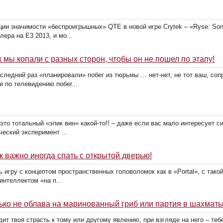
ции значимости «беспроигрышных» QTE в новой игре Crytek – «Ryse: Son
ера на E3 2013, и мо...
ак мы копали с разных сторон, чтобы он не пошел по этапу!
последний раз «планировали» побег из тюрьмы … нет-нет, не тот ваш, с
и по телевидению побег...
– это тотальный «эпик вин» какой-то!! – даже если вас мало интересует
ческий эксперимент ...
к важно иногда спать с открытой дверью!
игру с концептом пространственных головоломок как в «Portal», с такой 
нтеллектом «на п...
только не облава на маринованный гриб или партия в шахматы
одит твоя страсть к тому или другому явлению, при взгляде на него – те