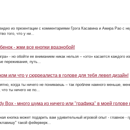
е видео из презентации с комментариями Грэга Касавина и Амира Рао с н
о того, что у ни...
ебенок - жми все кнопки вразнобой!
гра» - но обойти ее вниманием никак нельзя – «это» касается каждого из
е переживания, путь...
раком или что у сюрреалиста в голове для тебя левел дизайн!
риятно, когда ты ничего не понимаешь – так проблем намного меньше, ме
что ты ничего не по...
dy Box - много шума из ничего или "графика" в моей голове 
ная кнопка может подарить вам удивительный игровой опыт - главное - 
клавишу" такой фейерверк...