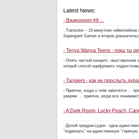
Latest News:
- Видеоroom #9 ...
- Transistor – 15-минутное геймплейно
Supergiant Games и второе доказательств
- Tenya Wanya Teens - пока ты р
- Опять чистый концепт, «выставочная и
хитрый способ оцифровать подростковы
- Tangiers - как не прослыть ду
- Приятно, когда о тебе заботятся … п
уверяю … приятно, когда все понимают, 
- A Dark Room, Lucky Peach, Can
- Долой предрассудки - одна единствен
"подвязать" на единственную "горячую 