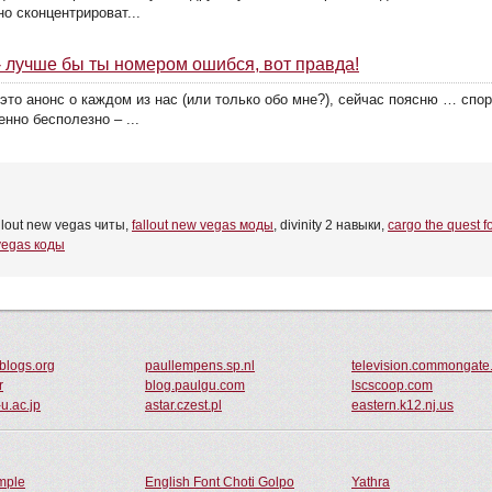
о сконцентрироват...
 - лучше бы ты номером ошибся, вот правда!
о это анонс о каждом из нас (или только обо мне?), сейчас поясню … спор
нно бесполезно – ...
allout new vegas читы,
fallout new vegas моды
, divinity 2 навыки,
cargo the quest fo
vegas коды
blogs.org
paullempens.sp.nl
television.commongate
r
blog.paulgu.com
lscscoop.com
-u.ac.jp
astar.czest.pl
eastern.k12.nj.us
ample
English Font Choti Golpo
Yathra