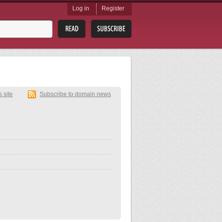
Log in
Register
s site
Subscribe to domain news