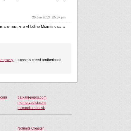
20 Jun 2013 | 05:57 pm
ить о том, что «Hotline Miami» стала
r gravity
, assassin's creed brotherhood
.com
baixaki-jogos.com
memurvadisi.com
mcmacko.host.sk
Nolimits Coaster