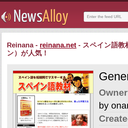
Reinana -
reinana.net
- スペイン語
ン）が人気！
Gener
Owner
by on
Create