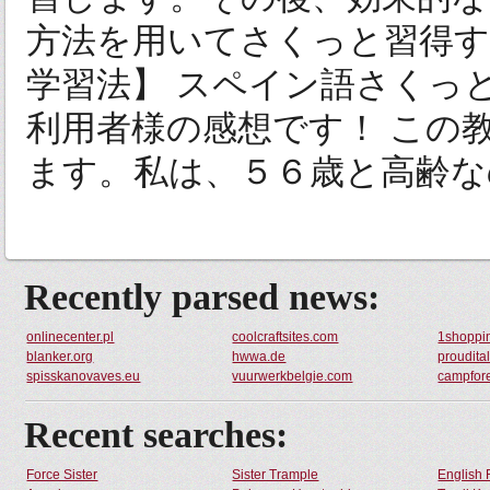
方法を用いてさくっと習得す
学習法】 スペイン語さくっ
利用者様の感想です！ この
ます。私は、５６歳と高齢なので
Recently parsed news:
onlinecenter.pl
coolcraftsites.com
1shoppi
blanker.org
hwwa.de
proudita
spisskanovaves.eu
vuurwerkbelgie.com
campfor
Recent searches:
Force Sister
Sister Trample
English 