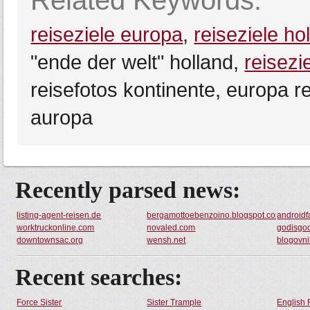
Related Keywords:
reiseziele europa
,
reiseziele ho
"ende der welt" holland,
reisezi
reisefotos kontinente, europa re
auropa
Recently parsed news:
listing-agent-reisen.de
bergamottoebenzoino.blogspot.com
androidf
worktruckonline.com
novaled.com
godisgo
downtownsac.org
wensh.net
blogovn
Recent searches:
Force Sister
Sister Trample
English 