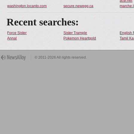
actif.net
washington.locanto.com
secure.newegg.ca
marche.
Recent searches:
Force Sister
Sister Trample
English 
Annal
Pokemon Heartgold
Tamil Ka
© 2011-2026 All rights reserved.