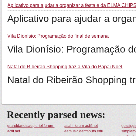
Aplicativo para ajudar a organizar a festa é da ELMA CHIP
Aplicativo para ajudar a org
Vila Dionísio: Programação do final de semana
Vila Dionísio: Programação d
Natal do Ribeirão Shopping traz a Vila do Papai Noel
Natal do Ribeirão Shopping tr
Recently parsed news:
granddanoisaupluriel.forum-
asahi.forum-actif.net
gossipgir
actif.net
eamusic.dartmouth.edu
simpleme