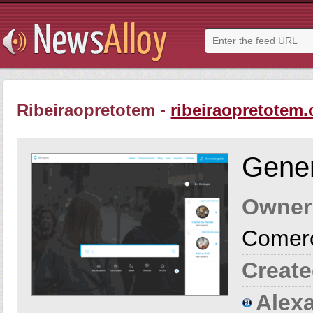
Ribeiraopretotem -
ribeiraopretotem
Gener
Owner
Comerci
Create
Alexa