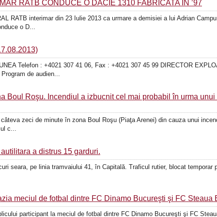
AR RATB CONDUCE O DACIE 1310 FABRICATA IN ’97
ATB interimar din 23 Iulie 2013 ca urmare a demisiei a lui Adrian Campur
onduce o D...
7.08.2013)
EA Telefon : +4021 307 41 06, Fax : +4021 307 45 99 DIRECTOR EXPL
 Program de audien...
a Boul Roşu. Incendiul a izbucnit cel mai probabil în urma unui 
de câteva zeci de minute în zona Boul Roşu (Piaţa Arenei) din cauza unui incend
l c...
autilitara a distrus 15 garduri.
uri seara, pe linia tramvaiului 41, în Capitală. Traficul rutier, blocat tempora
azia meciul de fotbal dintre FC Dinamo Bucureşti şi FC Steaua 
ublicului participant la meciul de fotbal dintre FC Dinamo Bucureşti şi FC Ste