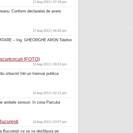
17 Aug 2013 | 07:18 pm
eanu. Conform declaratiei de avere
17 Aug 2013 | 06:50 pm
OATARE – Ing. GHEORGHE ARON Telefon
scurtcircuit (FOTO)
15 Aug 2013 | 09:53 pm
iu izbucnit într-un tramvai publica
15 Aug 2013 | 02:21 am
r pe ambele sensuri, în zona Parcului
Bucureşti
10 Aug 2013 | 03:57 pm
aua Bucureşti ce se va desfăşura pe