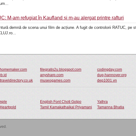
um...
C: M-am refugiat în Kaufland și m-au alergat printre rafturi
entură demnă de scena unui film de acțiune. A fugit de controlorii RATUC, pe st
LUJ.ro...
eehomemaker.com
filegratis2u.blogspot.com
codingday.com
b.id
anysharp.com
dug-hannover.org
raveldirectory.co.uk
museogames.com
dep1001.vn
ample
English Font Choti Golpo
Yathra
Heartgold
Tamil Kamakathaikal Priyamani
Tamanna Bhatia
rved.