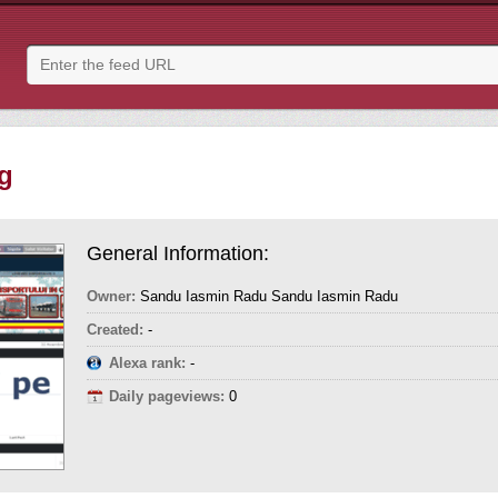
rg
General Information:
Owner:
Sandu Iasmin Radu Sandu Iasmin Radu
Created:
-
Alexa rank:
-
Daily pageviews:
0