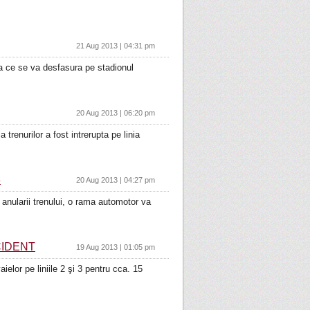
21 Aug 2013 | 04:31 pm
via ce se va desfasura pe stadionul
20 Aug 2013 | 06:20 pm
atia trenurilor a fost intrerupta pe linia
3
20 Aug 2013 | 04:27 pm
 anularii trenului, o rama automotor va
CIDENT
19 Aug 2013 | 01:05 pm
ielor pe liniile 2 şi 3 pentru cca. 15