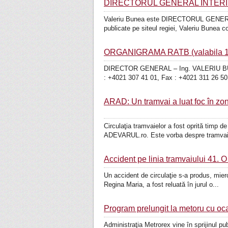
DIRECTORUL GENERAL INTERIM
Valeriu Bunea este DIRECTORUL GENERAL R
publicate pe siteul regiei, Valeriu Bunea c
ORGANIGRAMA RATB (valabila 1
DIRECTOR GENERAL – Ing. VALERIU BUN
: +4021 307 41 01, Fax : +4021 311 26 50
ARAD: Un tramvai a luat foc în zon
Circulaţia tramvaielor a fost oprită timp 
ADEVARUL.ro. Este vorba despre tramvaiu
Accident pe linia tramvaiului 41. O 
Un accident de circulaţie s-a produs, mierc
Regina Maria, a fost reluată în jurul o...
Program prelungit la metoru cu oc
Administraţia Metrorex vine în sprijinul p