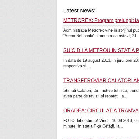
Latest News:
METROREX: Program prelungit la
Administratia Metrorex vine in sprijinul pu
“Arena Nationala” si anunta ca astazi, 21 .
SUICID LA METROU IN STATIA PI
In data de 19 august 2013, in jurul orei­­ 20:48, 
respectiva si ...
TRANSFEROVIAR CALATORI ANULEA
Stimati Calatori, Din motive tehnice, tren
avea parte de revizii si reparatii la...
ORADEA: CIRCULATIA TRAMVAI
FOTO: bihorstiri.ro/ Vineri, 16.08.2013, ora
minute. In staţia P-ţa Cetăţii, la...