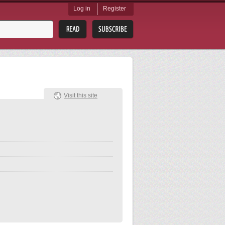
Log in
Register
Visit this site