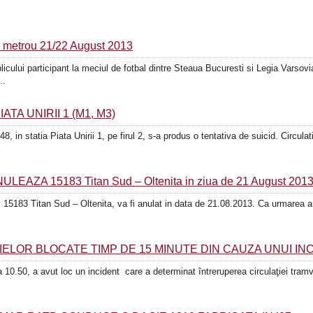
 metrou 21/22 August 2013
blicului participant la meciul de fotbal dintre Steaua Bucuresti si Legia Varso
..
ATA UNIRII 1 (M1, M3)
­­­­­­­­­­­­­­­in statia Piata Unirii 1, pe firul 2, s-a produs o tentativa de suicid. Circul
ZA 15183 Titan Sud – Oltenita in ziua de 21 August 201
ul 15183 Titan Sud – Oltenita, va fi anulat in data de 21.08.2013. Ca urmarea a
ELOR BLOCATE TIMP DE 15 MINUTE DIN CAUZA UNUI IN
 10.50, a avut loc un incident care a determinat întreruperea circulaţiei tramva