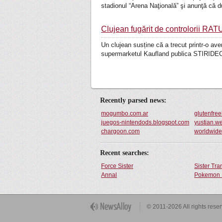
stadionul “Arena Naţională” şi anunţă că d
Clujean fugărit de controlorii RATU
Un clujean susține că a trecut printr-o av
supermarketul Kaufland publica STIRIDEC
Recently parsed news:
mogumbo.com.ar
glutenfr
juegos-nintendods.blogspot.com
yustian.we
chargoon.com
worldwidet
Recent searches:
Force Sister
Sister Tr
Annal
Pokemon 
Get Button
© 2011-2026 All rights rese