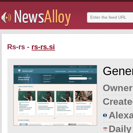
Rs-rs -
rs-rs.si
Gener
Owner
Create
Alexa
Dail