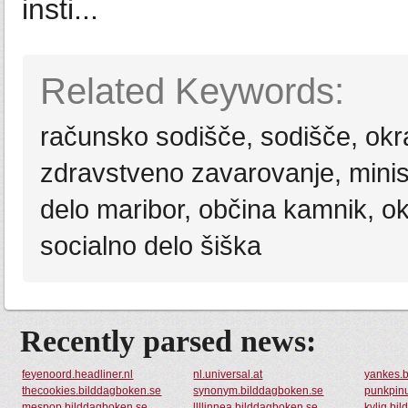
insti...
Related Keywords:
računsko sodišče, sodišče, okra
zdravstveno zavarovanje, minist
delo maribor, občina kamnik, o
socialno delo šiška
Recently parsed news:
feyenoord.headliner.nl
nl.universal.at
yankes.
thecookies.bilddagboken.se
synonym.bilddagboken.se
punkpin
mespop.bilddagboken.se
llllinnea.bilddagboken.se
kylig.bi