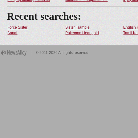
Recent searches:
Force Sister
Sister Trample
English 
Annal
Pokemon Heartgold
Tamil Ka
© 2011-2026 All rights reserved.