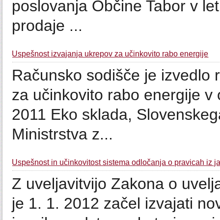
poslovanja Občine Tabor v let
prodaje ...
Uspešnost izvajanja ukrepov za učinkovito rabo energije
Računsko sodišče je izvedlo r
za učinkovito rabo energije v
2011 Eko sklada, Slovenskeg
Ministrstva z...
Uspešnost in učinkovitost sistema odločanja o pravicah iz j
Z uveljavitvijo Zakona o uvelja
je 1. 1. 2012 začel izvajati n