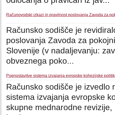
odločanja o pravicah iz jav...
Računovodski izkazi in pravilnost poslovanja Zavoda za pok
Računsko sodišče je revidiral
poslovanja Zavoda za pokojni
Slovenije (v nadaljevanju: zavo
obveznega poko...
Poenostavitve sistema izvajanja evropske kohezijske politi
Računsko sodišče je izvedlo r
sistema izvajanja evropske kohe
skupne mednarodne revizije, k