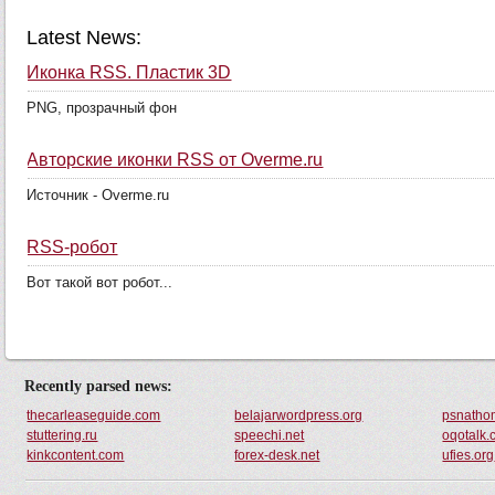
Latest News:
Иконка RSS. Пластик 3D
PNG, прозрачный фон
Авторские иконки RSS от Оverme.ru
Источник - Оverme.ru
RSS-робот
Вот такой вот робот...
Recently parsed news:
thecarleaseguide.com
belajarwordpress.org
psnatho
stuttering.ru
speechi.net
oqotalk
kinkcontent.com
forex-desk.net
ufies.org