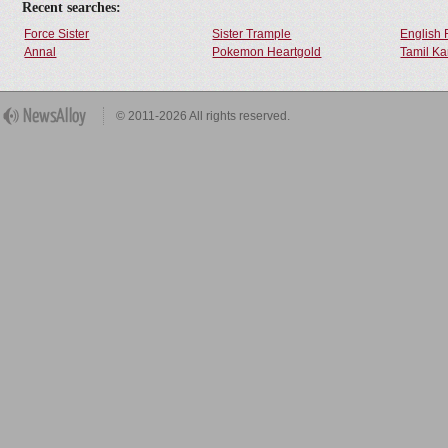
Recent searches:
Force Sister
Sister Trample
English 
Annal
Pokemon Heartgold
Tamil Ka
© 2011-2026 All rights reserved.