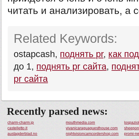
читать и анализировать, а с
Related Keywords:
ostapcash,
поднять pr
,
как под
до 1,
поднять pr сайта
,
подня
pr сайта
Recently parsed news:
charm-charm.jp
mouthmedia.com
lospazio
castelletto.it
vivanicaraguaguesthouse.com
sheepon
austagderblad.no
nightvisioncamcordershop.com
promi-n