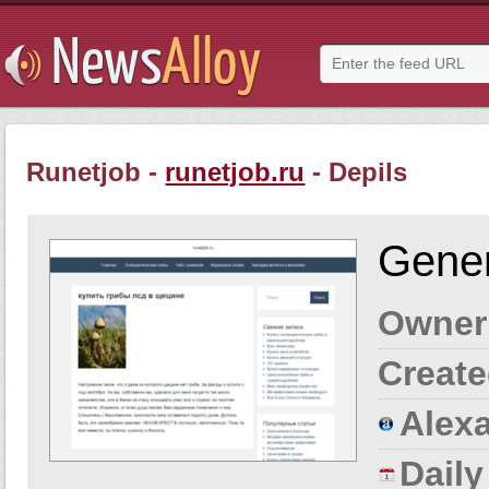
Runetjob -
runetjob.ru
- Depils
Gener
Owner
Create
Alexa
Dail